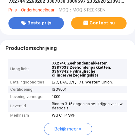
7X2744 2268202 3387038 3809597 2332628 2309357
3195647 3195646 3367341 3367342
Prijs：Onderhandelbaar
MOQ：MOQ 5 REEKSEN
Beste prijs
Contact nu
Productomschrijving
,
7X2746 Zeehondenpakketten
,
3387038 Zeehondenpakketten
Hoog licht
3367342 Hydraulische
cilinderverzegelingskits
Betalingscondities
L/C, D/A, D/P, T/T, Western Union,
Certificering
ISO9001
Levering vermogen
1000
Binnen 3-15 dagen na het krijgen van uw
Levertijd
desposit
Merknaam
WG CTP SKF
Bekijk meer