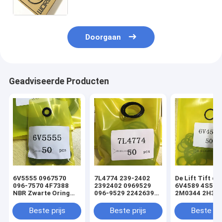
3367342
Doorgaan
Geadviseerde Producten
6V5555 0967570
7L4774 239-2402
De Lift Tift di
096-7570 4F7388
2392402 0969529
6V4589 4S592
NBR Zwarte Oring
096-9529 2242639
2M0344 2H393
hydraulische
224-2639 NBR
Hydraulische
cilinderladerafdichtingsset
Zwarte Oring
Oringverbindi
Beste prijs
Beste prijs
Beste pri
hydraulische
de Cilinderlade