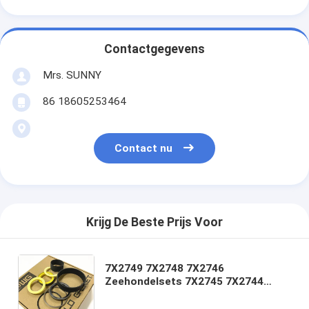
Contactgegevens
Mrs. SUNNY
86 18605253464
Contact nu
Krijg De Beste Prijs Voor
7X2749 7X2748 7X2746
Zeehondelsets 7X2745 7X2744
2268202 3387038 3809597 2332628
2309357 3195647 3195646 3367341