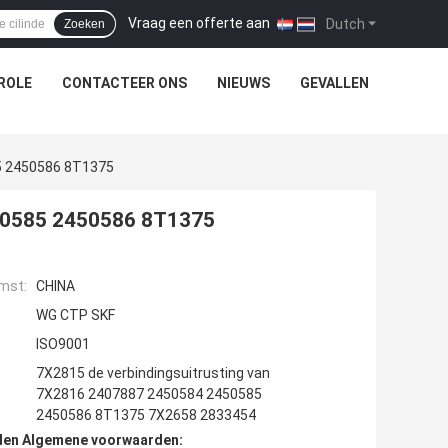
Vraag een offerte aan
|
Dutch
Zoeken
ROLE
CONTACTEER ONS
NIEUWS
GEVALLEN
5 2450586 8T1375
50585 2450586 8T1375
mst:
CHINA
WG CTP SKF
ISO9001
7X2815 de verbindingsuitrusting van
7X2816 2407887 2450584 2450585
2450586 8T1375 7X2658 2833454
den Algemene voorwaarden: