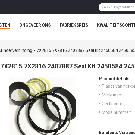
CTEN
ONGEVEER ONS
FABRIEKSREIS
KWALITEITSCONT
ilinderverbinding
7X2815 7X2816 2407887 Seal Kit 2450584 245058
7X2815 7X2816 2407887 Seal Kit 2450584 24
Productdetails:
Plaats van herko
Merknaam:
Certificering:
Modelnummer:
Betalen & Verzen