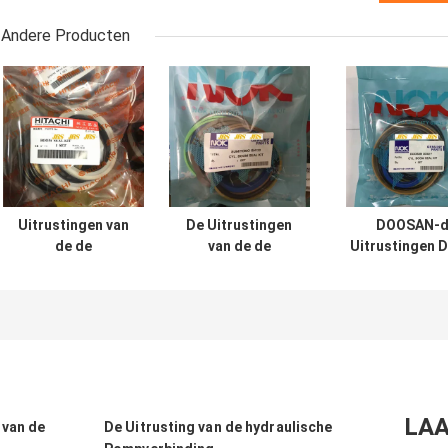
Andere Producten
Uitrustingen van
De Uitrustingen
DOOSAN-d
de de
van de de
Uitrustingen 
Cilinderverbinding
Cilinderverbouwing
200 210 300 
van UH025 UH083
van SH120 SH200
Graafwerktuighy
de Hydraulische
voor
cylinder se
VOOR Hitachi-de
Graafwerktuig
Emmer van de
Boom Arm Bucket
Wapenboom
LAA
 van de
De Uitrusting van de hydraulische