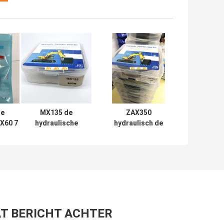
e
MX135 de
ZAX350
DX60 7
hydraulische
hydraulisch de
van
Reeks van de
Uitrustingen
draulic
Uitrustingen
Rubberptfe NBR
al
Mechanische
Pu Materiaal van
Soosan van de
de
Cilinderreparatie
Cilinderverbinding
T BERICHT ACHTER