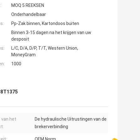
:
MOQ 5 REEKSEN
Onderhandelbaar
s:
Pp-Zak binnen, Kartondoos buiten
Binnen 3-15 dagen na het krijgen van uw
desposit
es:
L/C, D/A, D/P, T/T, Western Union,
MoneyGram
en:
1000
 8T1375
 van het
De hydraulische Uitrustingen van de
t:
brekerverbinding
eit:
OEM Norm