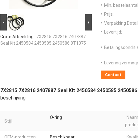
Min. bestelaantal
Prijs:
Verpakking Detail
Levertijd:
Grote Afbeelding :
7X2815 7X2816 2407887
Seal Kit 2450584 2450585 2450586 8T1375
Betalingsconditi
Levering vermog
Contact
7X2815 7X2816 2407887 Seal Kit 2450584 2450585 2450586
beschrijving
O-ring
Naam
Stijl:
produc
OEM-producten:
Beschikbaar
Kwalit