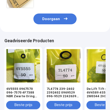
2309350
Doorgaan
Geadviseerde Producten
6V5555 0967570
7L4774 239-2402
De Lift Tift di
096-7570 4F7388
2392402 0969529
6V4589 4S592
NBR Zwarte Oring
096-9529 2242639
2M0344 2H393
hydraulische
224-2639 NBR
Hydraulische
cilinderladerafdichtingsset
Zwarte Oring
Oringverbindi
Beste prijs
Beste prijs
Beste pri
hydraulische
de Cilinderlade