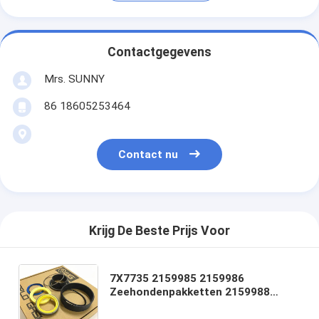
Contactgegevens
Mrs. SUNNY
86 18605253464
Contact nu
Krijg De Beste Prijs Voor
7X7735 2159985 2159986
Zeehondenpakketten 2159988
2159990 2465911 2275347 8C5788
7Y4970 7Y4698 3769017 938G