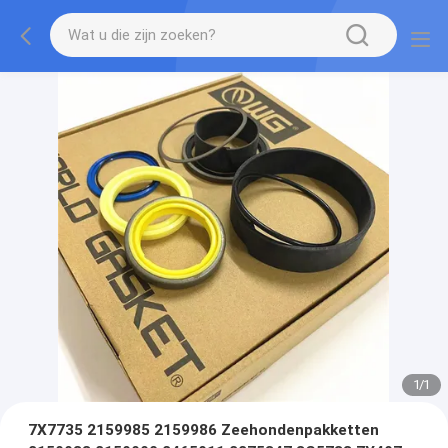
1
/
1
7X7735 2159985 2159986 Zeehondenpakketten