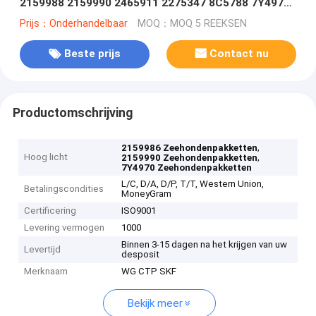
2159988 2159990 2465911 2275347 8C5788 7Y4970
7Y4698 3769017 938G 2309350
Prijs：Onderhandelbaar
MOQ：MOQ 5 REEKSEN
Beste prijs
Contact nu
Productomschrijving
,
2159986 Zeehondenpakketten
Hoog licht
,
2159990 Zeehondenpakketten
7Y4970 Zeehondenpakketten
L/C, D/A, D/P, T/T, Western Union,
Betalingscondities
MoneyGram
Certificering
ISO9001
Levering vermogen
1000
Binnen 3-15 dagen na het krijgen van uw
Levertijd
desposit
Merknaam
WG CTP SKF
Bekijk meer