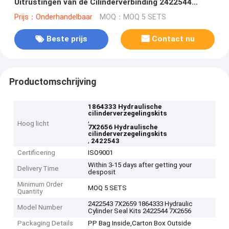
Uitrustingen van de Cilinderverbinding 2422544
7X2656
Prijs：Onderhandelbaar
MOQ：MOQ 5 SETS
Beste prijs
Contact nu
Productomschrijving
1864333 Hydraulische
cilinderverzegelingskits
,
Hoog licht
7X2656 Hydraulische
cilinderverzegelingskits
,
2422543
Certificering
ISO9001
Within 3-15 days after getting your
Delivery Time
desposit
Minimum Order
MOQ 5 SETS
Quantity
2422543 7X2659 1864333 Hydraulic
Model Number
Cylinder Seal Kits 2422544 7X2656
Packaging Details
PP Bag Inside,Carton Box Outside