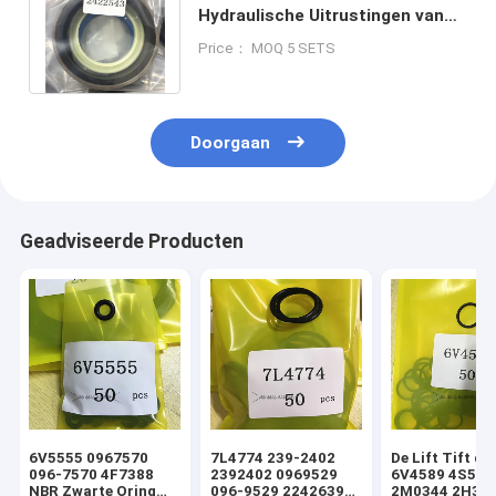
Hydraulische Uitrustingen van
de Cilinderverbinding 2422544
Price： MOQ 5 SETS
7X2656
Doorgaan
Geadviseerde Producten
6V5555 0967570
7L4774 239-2402
De Lift Tift di
096-7570 4F7388
2392402 0969529
6V4589 4S592
NBR Zwarte Oring
096-9529 2242639
2M0344 2H393