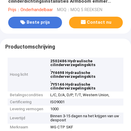
cilinderdichtingsinstallaties Armboom emmer
7Y4697 7Y5146
Prijs：Onderhandelbaar
MOQ：MOQ 5 REEKSEN
Beste prijs
Contact nu
Productomschrijving
2502486 Hydraulische
cilinderverzegelingskits
,
7Y4698 Hydraulische
Hoog licht
cilinderverzegelingskits
,
7Y5146 Hydraulische
cilinderverzegelingskits
Betalingscondities
L/C, D/A, D/P, T/T, Western Union,
Certificering
ISO9001
Levering vermogen
1000
Binnen 3-15 dagen na het krijgen van uw
Levertijd
desposit
Merknaam
WG CTP SKF