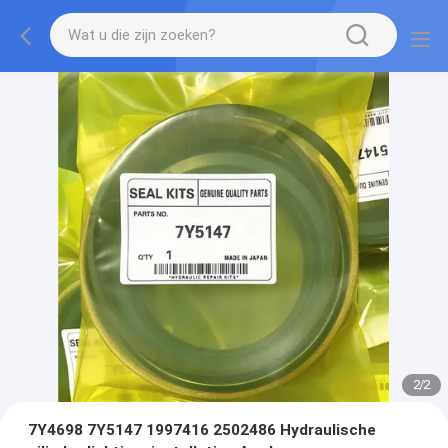
2
/
2
7Y4698 7Y5147 1997416 2502486 Hydraulische