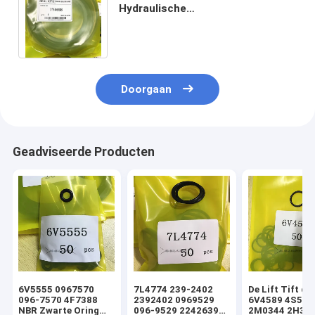
Hydraulische
cilinderdichtingsinstallaties
Armboom emmer 7Y4697 7Y5146
Doorgaan
Geadviseerde Producten
6V5555 0967570
7L4774 239-2402
De Lift Tift di
096-7570 4F7388
2392402 0969529
6V4589 4S592
NBR Zwarte Oring
096-9529 2242639
2M0344 2H393