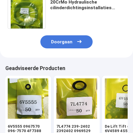
20CrMo Hydraulische
cilinderdichtingsinstallaties
2450565 2281780 2281779
2281778 Caterpillar-onderdelen
Doorgaan
Geadviseerde Producten
6V5555 0967570
7L4774 239-2402
De Lift Tift di
096-7570 4F7388
2392402 0969529
6V4589 4S592