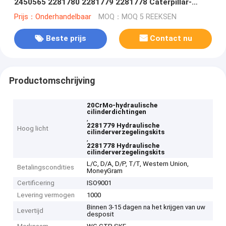
2450565 2281780 2281779 2281778 Caterpillar-
onderdelen
Prijs：Onderhandelbaar
MOQ：MOQ 5 REEKSEN
Beste prijs
Contact nu
Productomschrijving
20CrMo-hydraulische
cilinderdichtingen
,
2281779 Hydraulische
Hoog licht
cilinderverzegelingskits
,
2281778 Hydraulische
cilinderverzegelingskits
L/C, D/A, D/P, T/T, Western Union,
Betalingscondities
MoneyGram
Certificering
ISO9001
Levering vermogen
1000
Binnen 3-15 dagen na het krijgen van uw
Levertijd
desposit