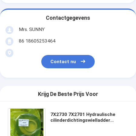
Contactgegevens
Mrs. SUNNY
86 18605253464
Contact nu
Krijg De Beste Prijs Voor
7X2730 7X2701 Hydraulische
cilinderdichtingswielladder
Caterpillar Originele 1933096
8T3649 2456831 BD529274