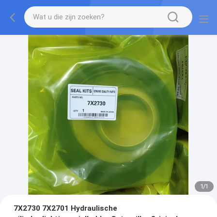
1
/
1
7X2730 7X2701 Hydraulische