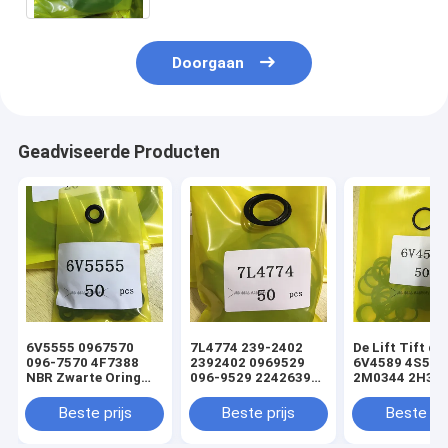
Doorgaan
Geadviseerde Producten
6V5555 0967570
7L4774 239-2402
De Lift Tift di
096-7570 4F7388
2392402 0969529
6V4589 4S592
NBR Zwarte Oring
096-9529 2242639
2M0344 2H393
hydraulische
224-2639 NBR
Hydraulische
cilinderladerafdichtingsset
Zwarte Oring
Oringverbindi
Beste prijs
Beste prijs
Beste pri
hydraulische
de Cilinderlade
cilinderladerafdichtingsset
sturen