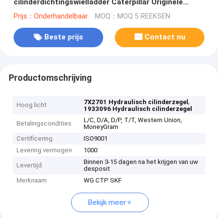
cilinderdichtingswielladder Caterpillar Originele
1933096 8T3649 2456831 BD529274
Prijs：Onderhandelbaar
MOQ：MOQ 5 REEKSEN
Beste prijs
Contact nu
Productomschrijving
,
7X2701 Hydraulisch cilinderzegel
Hoog licht
1933096 Hydraulisch cilinderzegel
L/C, D/A, D/P, T/T, Western Union,
Betalingscondities
MoneyGram
Certificering
ISO9001
Levering vermogen
1000
Binnen 3-15 dagen na het krijgen van uw
Levertijd
desposit
Merknaam
WG CTP SKF
Bekijk meer