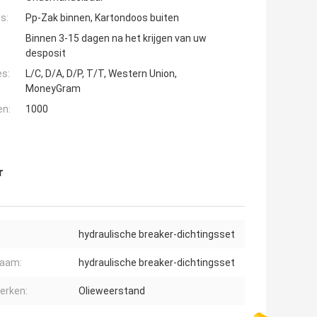
s:
Pp-Zak binnen, Kartondoos buiten
Binnen 3-15 dagen na het krijgen van uw
desposit
es:
L/C, D/A, D/P, T/T, Western Union,
MoneyGram
en:
1000
r
hydraulische breaker-dichtingsset
naam:
hydraulische breaker-dichtingsset
erken:
Olieweerstand