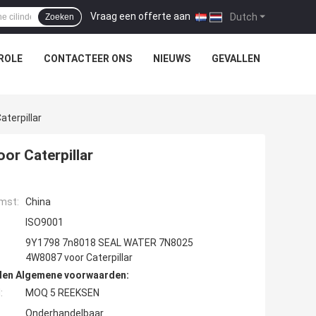
Vraag een offerte aan
|
Dutch
Zoeken
ROLE
CONTACTEER ONS
NIEUWS
GEVALLEN
terpillar
r Caterpillar
mst:
China
ISO9001
9Y1798 7n8018 SEAL WATER 7N8025
4W8087 voor Caterpillar
den Algemene voorwaarden:
:
MOQ 5 REEKSEN
Onderhandelbaar