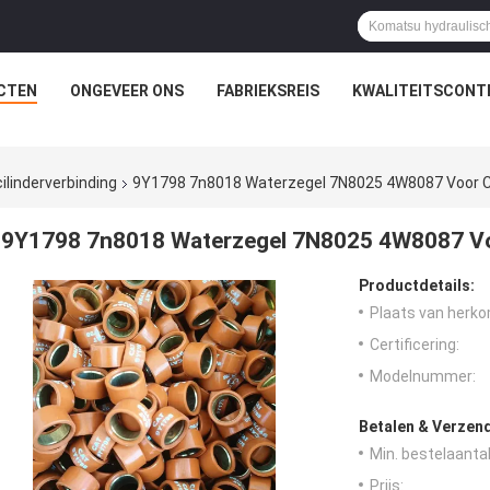
CTEN
ONGEVEER ONS
FABRIEKSREIS
KWALITEITSCONT
ilinderverbinding
9Y1798 7n8018 Waterzegel 7N8025 4W8087 Voor Ca
9Y1798 7n8018 Waterzegel 7N8025 4W8087 Voo
Productdetails:
Plaats van herko
Certificering:
Modelnummer:
Betalen & Verzen
Min. bestelaantal
Prijs: