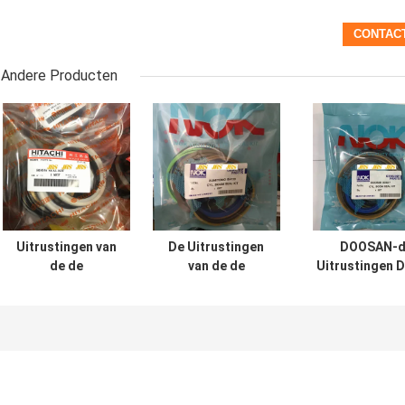
Andere Producten
Uitrustingen van
De Uitrustingen
DOOSAN-d
de de
van de de
Uitrustingen 
Cilinderverbinding
Cilinderverbouwing
200 210 300 
van UH025 UH083
van SH120 SH200
Graafwerktuighy
de Hydraulische
voor
cylinder se
VOOR Hitachi-de
Graafwerktuig
Emmer van de
Boom Arm Bucket
Wapenboom