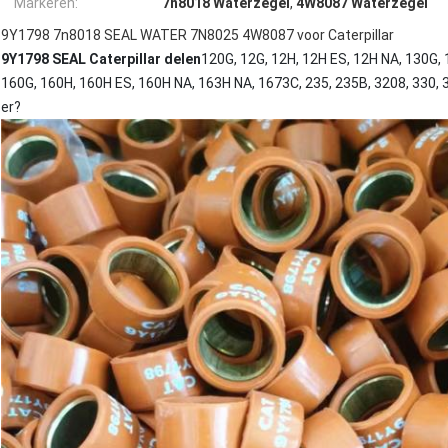
Markeren:
7n8018 Waterzegel
,
4W8087 Waterzegel
9Y1798 7n8018 SEAL WATER 7N8025 4W8087 voor Caterpillar
9Y1798 SEAL Caterpillar delen
120G, 12G, 12H, 12H ES, 12H NA, 130G, 
160G, 160H, 160H ES, 160H NA, 163H NA, 1673C, 235, 235B, 3208, 330, 
er?