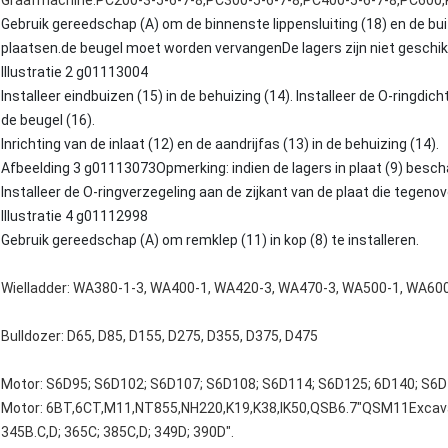
Graafmachine:PC200-3-5-6-7-8,PC300-5-6-7-8,PC400-5-6-7-8,PC600
Gebruik gereedschap (A) om de binnenste lippensluiting (18) en de buit
plaatsen.de beugel moet worden vervangenDe lagers zijn niet geschikt
Illustratie 2 g01113004
Installeer eindbuizen (15) in de behuizing (14). Installeer de O-ringdich
de beugel (16).
Inrichting van de inlaat (12) en de aandrijfas (13) in de behuizing (14).
Afbeelding 3 g01113073Opmerking: indien de lagers in plaat (9) besch
Installeer de O-ringverzegeling aan de zijkant van de plaat die tegenove
Illustratie 4 g01112998
Gebruik gereedschap (A) om remklep (11) in kop (8) te installeren.
Wielladder: WA380-1-3, WA400-1, WA420-3, WA470-3, WA500-1, WA60
Bulldozer: D65, D85, D155, D275, D355, D375, D475
Motor: S6D95; S6D102; S6D107; S6D108; S6D114; S6D125; 6D140; S6
Motor: 6BT,6CT,M11,NT855,NH220,K19,K38,IK50,QSB6.7"QSM11Excavato
345B.C,D; 365C; 385C,D; 349D; 390D".