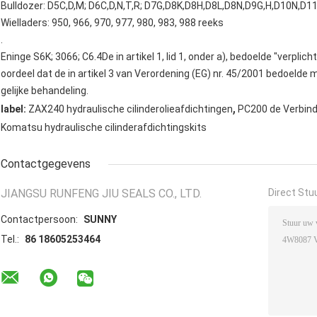
Bulldozer: D5C,D,M; D6C,D,N,T,R; D7G,D8K,D8H,D8L,D8N,D9G,H,D10N,D11
Wielladers: 950, 966, 970, 977, 980, 983, 988 reeks
.
Eninge S6K; 3066; C6.4De in artikel 1, lid 1, onder a), bedoelde "verpl
oordeel dat de in artikel 3 van Verordening (EG) nr. 45/2001 bedoelde m
gelijke behandeling.
,
label:
ZAX240 hydraulische cilinderolieafdichtingen
PC200 de Verbind
Komatsu hydraulische cilinderafdichtingskits
Contactgegevens
JIANGSU RUNFENG JIU SEALS CO., LTD.
Direct Stu
Contactpersoon:
SUNNY
Tel.:
86 18605253464