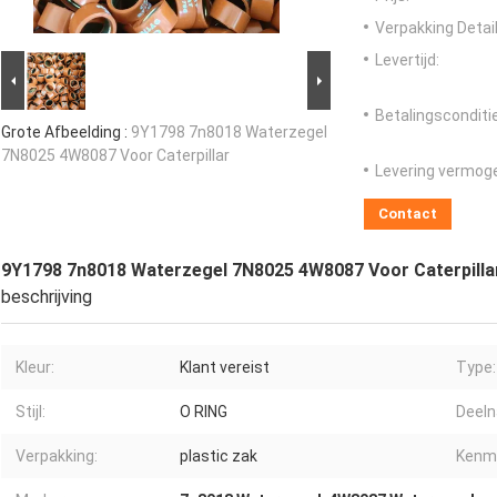
Verpakking Detail
Levertijd:
Betalingsconditi
Grote Afbeelding :
9Y1798 7n8018 Waterzegel
7N8025 4W8087 Voor Caterpillar
Levering vermog
Contact
9Y1798 7n8018 Waterzegel 7N8025 4W8087 Voor Caterpilla
beschrijving
Kleur:
Klant vereist
Type:
Stijl:
O RING
Deel
Verpakking:
plastic zak
Kenm