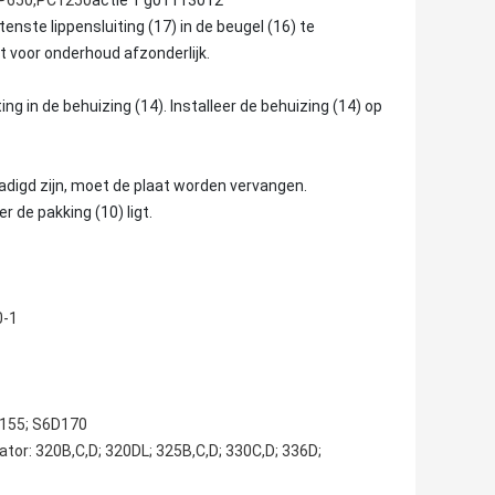
,P650,PC1250
actie 1 g01113012
enste lippensluiting (17) in de beugel (16) te
 voor onderhoud afzonderlijk.
ting in de behuizing (14). Installeer de behuizing (14) op
adigd zijn, moet de plaat worden vervangen.
r de pakking (10) ligt.
0-1
D155; S6D170
r: 320B,C,D; 320DL; 325B,C,D; 330C,D; 336D;