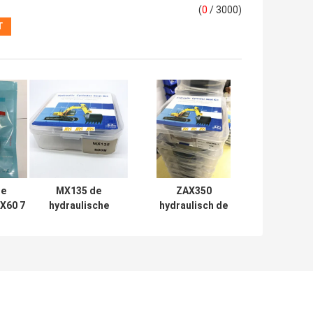
(
0
/ 3000)
e
MX135 de
ZAX350
DX60 7
hydraulische
hydraulisch de
van
Reeks van de
Uitrustingen
draulic
Uitrustingen
Rubberptfe NBR
al
Mechanische
Pu Materiaal van
Soosan van de
de
Cilinderreparatie
Cilinderverbinding