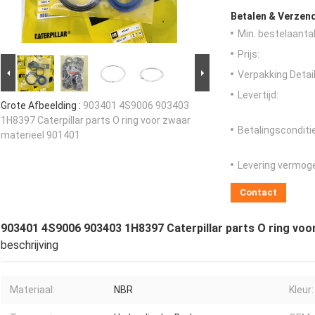
Betalen & Verzen
Min. bestelaantal
Prijs:
Verpakking Detail
Levertijd:
Grote Afbeelding :
903401 4S9006 903403
1H8397 Caterpillar parts O ring voor zwaar
Betalingsconditi
materieel 901401
Levering vermog
Contact
903401 4S9006 903403 1H8397 Caterpillar parts O ring voo
beschrijving
Materiaal:
NBR
Kleur: