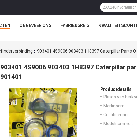
CTEN
ONGEVEER ONS
FABRIEKSREIS
KWALITEITSCONT
ilinderverbinding
903401 4S9006 903403 1H8397 Caterpillar Parts O
903401 4S9006 903403 1H8397 Caterpillar part
901401
Productdetails:
Plaats van herko
Merknaam:
Certificering:
Modelnummer: