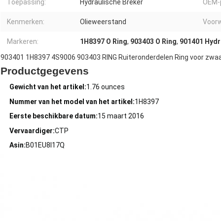
Toepassing:
Hydraulische Breker
OEM-
Kenmerken:
Olieweerstand
Voorw
Markeren:
1H8397 O Ring
,
903403 O Ring
,
901401 Hydra
903401 1H8397 4S9006 903403 RING Ruiteronderdelen Ring voor zwaa
Productgegevens
Gewicht van het artikel:
1.76 ounces
Nummer van het model van het artikel:
1H8397
Eerste beschikbare datum:
15 maart 2016
Vervaardiger:
CTP
Asin:
B01EU8I17Q