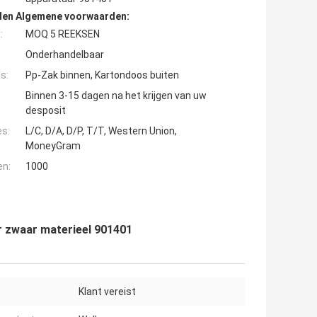
den Algemene voorwaarden:
:
MOQ 5 REEKSEN
Onderhandelbaar
s:
Pp-Zak binnen, Kartondoos buiten
Binnen 3-15 dagen na het krijgen van uw
desposit
es:
L/C, D/A, D/P, T/T, Western Union,
MoneyGram
en:
1000
r zwaar materieel 901401
Klant vereist