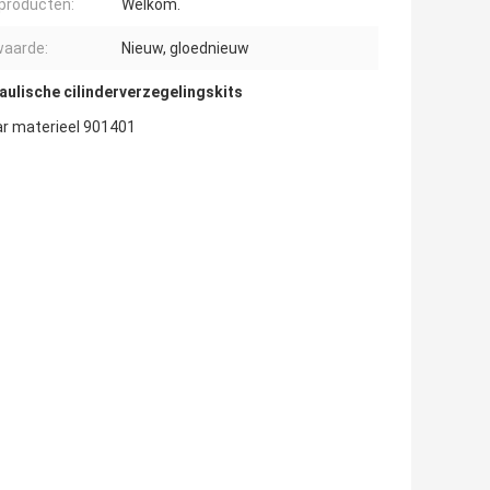
producten:
Welkom.
aarde:
Nieuw, gloednieuw
ulische cilinderverzegelingskits
r materieel 901401