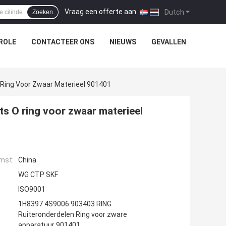
Vraag een offerte aan
|
Dutch
Zoeken
ROLE
CONTACTEER ONS
NIEUWS
GEVALLEN
 Ring Voor Zwaar Materieel 901401
s O ring voor zwaar materieel
mst:
China
WG CTP SKF
ISO9001
1H8397 4S9006 903403 RING
Ruiteronderdelen Ring voor zware
apparatuur 901401