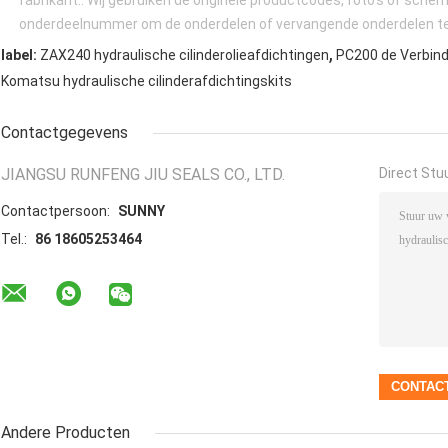
onderdeelnummer om de onderdelen of vervangende onderdelen te v
,
label:
ZAX240 hydraulische cilinderolieafdichtingen
PC200 de Verbind
Komatsu hydraulische cilinderafdichtingskits
Contactgegevens
JIANGSU RUNFENG JIU SEALS CO., LTD.
Direct Stu
Contactpersoon:
SUNNY
Tel.:
86 18605253464
Andere Producten