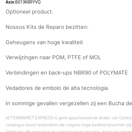
Asin:
B013K8RYVQ
Optioneel product.
Nossos Kits de Reparo bezitten:
Geheugens van hoge kwaliteit
Verwijzingen naar POM, PTFE of MOL
Verbindingen en back-ups NBR90 of POLYMATE
Vedadores de embolo de alta tecnologia
In sommige gevallen vergezellen zij een Bucha d
AFTERMARKET.EXPRESS is geen geautoriseerde dealer van Caterpil
catalogus bevat onderdelen die volgens hoge kwaliteitsnormen zijn
fabrikant.. Wij gebruiken de originele productcodes, foto's of schema