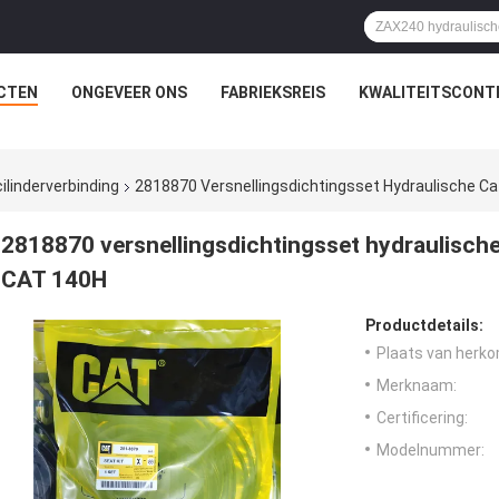
CTEN
ONGEVEER ONS
FABRIEKSREIS
KWALITEITSCONT
ilinderverbinding
2818870 Versnellingsdichtingsset Hydraulische Ca
2818870 versnellingsdichtingsset hydraulisch
CAT 140H
Productdetails:
Plaats van herko
Merknaam:
Certificering:
Modelnummer: