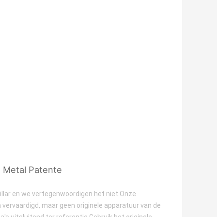
e Metal Patente
lar en we vertegenwoordigen het niet.Onze
 vervaardigd, maar geen originele apparatuur van de
's uitsluitend ter referentie.Gebruik het originele