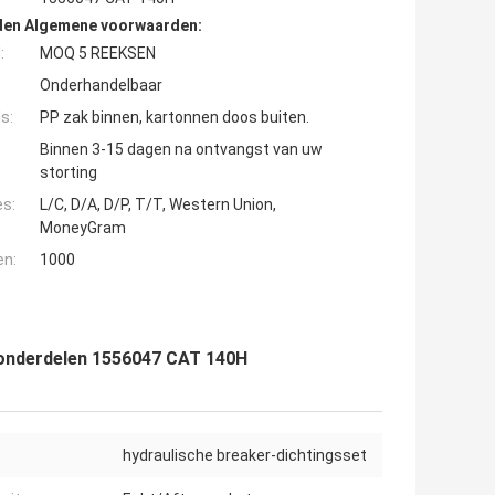
den Algemene voorwaarden:
:
MOQ 5 REEKSEN
Onderhandelbaar
s:
PP zak binnen, kartonnen doos buiten.
Binnen 3-15 dagen na ontvangst van uw
storting
es:
L/C, D/A, D/P, T/T, Western Union,
MoneyGram
en:
1000
r-onderdelen 1556047 CAT 140H
hydraulische breaker-dichtingsset