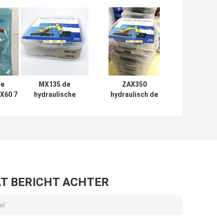
e
MX135 de
ZAX350
DX60 7
hydraulische
hydraulisch de
van
Reeks van de
Uitrustingen
draulic
Uitrustingen
Rubberptfe NBR
al
Mechanische
Pu Materiaal van
Soosan van de
de
Cilinderreparatie
Cilinderverbinding
T BERICHT ACHTER