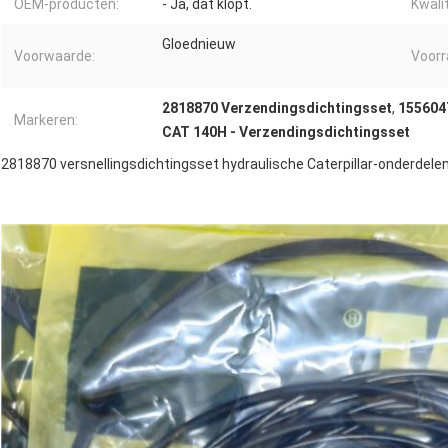
OEM-producten:
- Ja, dat klopt.
Kwalit
Gloednieuw
Voorwaarde:
Voorr
2818870 Verzendingsdichtingsset
,
155604
Markeren:
CAT 140H - Verzendingsdichtingsset
2818870 versnellingsdichtingsset hydraulische Caterpillar-onderdel