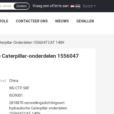
Vraag een offerte aan
|
Dutch
Zoeken
ROLE
CONTACTEER ONS
NIEUWS
GEVALLEN
terpillar-Onderdelen 1556047 CAT 140H
e Caterpillar-onderdelen 1556047
mst:
China
WG CTP SKF
ISO9001
2818870 versnellingsdichtingsset
hydraulische Caterpillar-onderdelen
1556047 CAT 140H