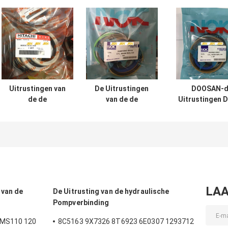
Uitrustingen van
De Uitrustingen
DOOSAN-d
de de
van de de
Uitrustingen 
Cilinderverbinding
Cilinderverbouwing
200 210 300 
van UH025 UH083
van SH120 SH200
Graafwerktuighy
de Hydraulische
voor
cylinder se
VOOR Hitachi-de
Graafwerktuig
Emmer van de
Boom Arm Bucket
Wapenboom
LAA
 van de
De Uitrusting van de hydraulische
Pompverbinding
 MS110 120
8C5163 9X7326 8T6923 6E0307 1293712