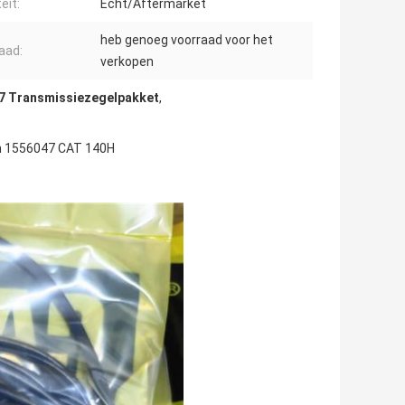
eit:
Echt/Aftermarket
heb genoeg voorraad voor het
aad:
verkopen
7 Transmissiezegelpakket
,
en 1556047 CAT 140H