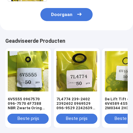
Doorgaan
Geadviseerde Producten
6V5555 0967570
7L4774 239-2402
De Lift Tift di
096-7570 4F7388
2392402 0969529
6V4589 4S592
NBR Zwarte Oring
096-9529 2242639
2M0344 2H393
hydraulische
224-2639 NBR
Hydraulische
cilinderladerafdichtingsset
Zwarte Oring
Oringverbindi
Beste prijs
Beste prijs
Beste pri
hydraulische
de Cilinderlade
cilinderladerafdichtingsset
sturen