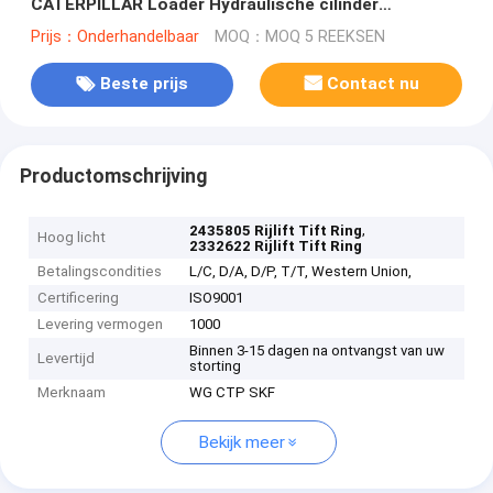
CATERPILLAR Loader Hydraulische cilinder
afdichting kits
Prijs：Onderhandelbaar
MOQ：MOQ 5 REEKSEN
Beste prijs
Contact nu
Productomschrijving
,
2435805 Rijlift Tift Ring
Hoog licht
2332622 Rijlift Tift Ring
Betalingscondities
L/C, D/A, D/P, T/T, Western Union,
Certificering
ISO9001
Levering vermogen
1000
Binnen 3-15 dagen na ontvangst van uw
Levertijd
storting
Merknaam
WG CTP SKF
Bekijk meer