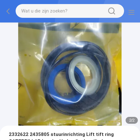
2
/
2
2332622 2435805 stuurinrichting Lift tift ring