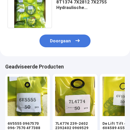
8T1374 7X2812 7X2755
Hydraulische
cilinderdichtingen 8T1386
1857666 2378277
Doorgaan
Geadviseerde Producten
6V5555 0967570
7L4774 239-2402
De Lift Tift di
096-7570 4F7388
2392402 0969529
6V4589 4S592