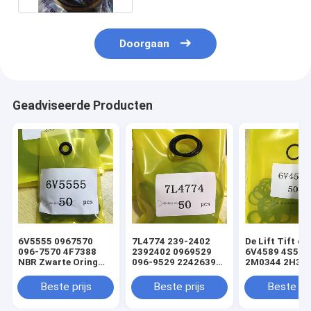
Doorgaan
Geadviseerde Producten
6V5555 0967570
7L4774 239-2402
De Lift Tift di
096-7570 4F7388
2392402 0969529
6V4589 4S592
NBR Zwarte Oring
096-9529 2242639
2M0344 2H393
hydraulische
224-2639 NBR
Hydraulische
cilinderladerafdichtingsset
Zwarte Oring
Oringverbindi
Beste prijs
Beste prijs
Beste pri
hydraulische
de Cilinderlade
cilinderladerafdichtingsset
sturen