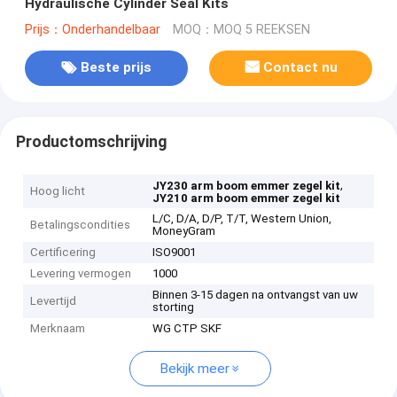
Hydraulische Cylinder Seal Kits
Prijs：Onderhandelbaar
MOQ：MOQ 5 REEKSEN
Beste prijs
Contact nu
Productomschrijving
,
JY230 arm boom emmer zegel kit
Hoog licht
JY210 arm boom emmer zegel kit
L/C, D/A, D/P, T/T, Western Union,
Betalingscondities
MoneyGram
Certificering
ISO9001
Levering vermogen
1000
Binnen 3-15 dagen na ontvangst van uw
Levertijd
storting
Merknaam
WG CTP SKF
Bekijk meer