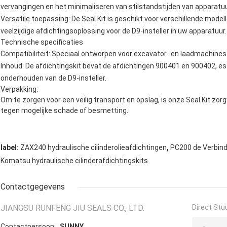
vervangingen en het minimaliseren van stilstandstijden van apparatuu
Versatile toepassing: De Seal Kit is geschikt voor verschillende mod
veelzijdige afdichtingsoplossing voor de D9-insteller in uw apparatuur.
Technische specificaties
Compatibiliteit: Speciaal ontworpen voor excavator- en laadmachines
Inhoud: De afdichtingskit bevat de afdichtingen 900401 en 900402, es
onderhouden van de D9-insteller.
Verpakking:
Om te zorgen voor een veilig transport en opslag, is onze Seal Kit zo
tegen mogelijke schade of besmetting.
,
label:
ZAX240 hydraulische cilinderolieafdichtingen
PC200 de Verbind
Komatsu hydraulische cilinderafdichtingskits
Contactgegevens
JIANGSU RUNFENG JIU SEALS CO., LTD.
Direct Stu
Contactpersoon:
SUNNY