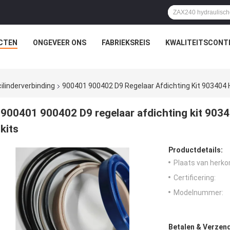
CTEN
ONGEVEER ONS
FABRIEKSREIS
KWALITEITSCONT
ilinderverbinding
900401 900402 D9 Regelaar Afdichting Kit 903404 Hy
900401 900402 D9 regelaar afdichting kit 90340
kits
Productdetails:
Plaats van herko
Certificering:
Modelnummer:
Betalen & Verzen