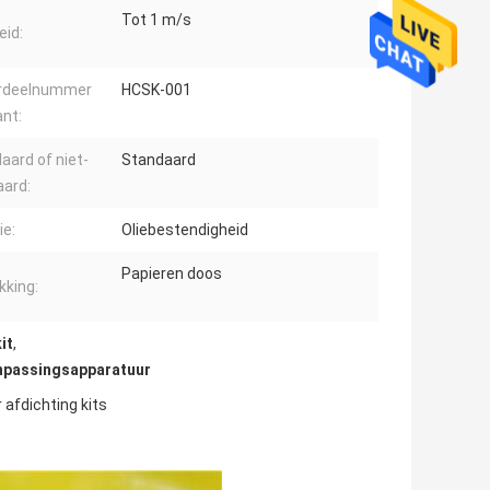
Tot 1 m/s
eid:
rdeelnummer
HCSK-001
ant:
aard of niet-
Standaard
ard:
ie:
Oliebestendigheid
Papieren doos
kking:
it
,
anpassingsapparatuur
 afdichting kits