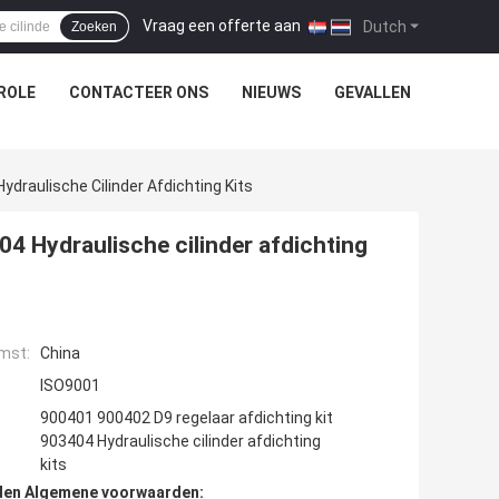
Vraag een offerte aan
|
Dutch
Zoeken
ROLE
CONTACTEER ONS
NIEUWS
GEVALLEN
draulische Cilinder Afdichting Kits
4 Hydraulische cilinder afdichting
mst:
China
ISO9001
900401 900402 D9 regelaar afdichting kit
903404 Hydraulische cilinder afdichting
kits
den Algemene voorwaarden: