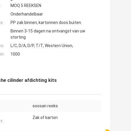
:
MOQ 5 REEKSEN
Onderhandelbaar
s:
PP zak binnen, kartonnen doos buiten.
Binnen 3-15 dagen na ontvangst van uw
storting
es:
L/C, D/A, D/P, T/T, Western Union,
en:
1000
e cilinder afdichting kits
soosan reeks
Zak of karton
t: