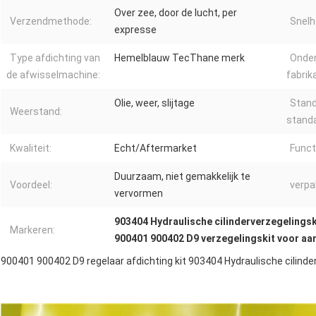
Over zee, door de lucht, per
Verzendmethode:
Snelh
expresse
Type afdichting van
Hemelblauw TecThane merk
Onde
de afwisselmachine:
fabrik
Olie, weer, slijtage
Stand
Weerstand:
standa
Kwaliteit:
Echt/Aftermarket
Funct
Duurzaam, niet gemakkelijk te
Voordeel:
verpa
vervormen
903404 Hydraulische cilinderverzegelingsk
Markeren:
900401 900402 D9 verzegelingskit voor a
900401 900402 D9 regelaar afdichting kit 903404 Hydraulische cilinder