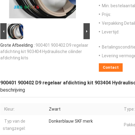
Min. bestelaantal
Prijs:
Verpakking Detail
Levertijd:
Grote Afbeelding :
900401 900402 D9 regelaar
Betalingsconditi
afdichting kit 903404 Hydraulische cilinder
Levering vermog
afdichting kits
Contact
900401 900402 D9 regelaar afdichting kit 903404 Hydraulisch
beschrijving
Kleur:
Zwart
Type:
Typ van de
Donkerblauw SKF merk
Pakke
stangzegel: