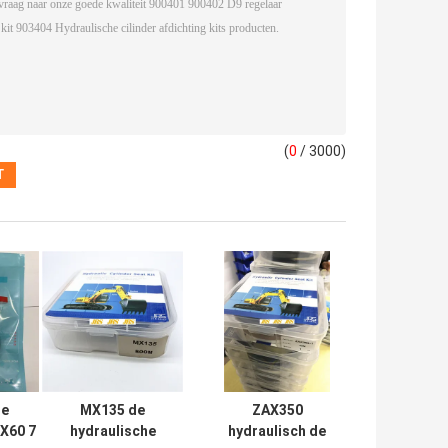
(
0
/ 3000)
e
MX135 de
ZAX350
DX60 7
hydraulische
hydraulisch de