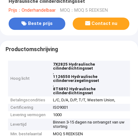
Hydraulische cilinderdichtingsset
Prijs：Onderhandelbaar
MOQ：MOQ 5 REEKSEN
Beste prijs
Contact nu
Productomschrijving
7X2825 Hydraulische
cilinderdichtingsset
,
1126550 Hydraulische
Hoog licht
cilinderverzegelingsset
,
8T6892 Hydraulische
cilinderdichtingsset
Betalingscondities
L/C, D/A, D/P, T/T, Western Union,
Certificering
ISO9001
Levering vermogen
1000
Binnen 3-15 dagen na ontvangst van uw
Levertijd
storting
Min. bestelaantal
MOQ 5 REEKSEN