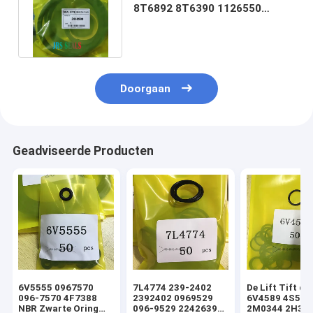
8T6892 8T6390 1126550
Hydraulische
cilinderdichtingsset
Doorgaan
Geadviseerde Producten
6V5555 0967570
7L4774 239-2402
De Lift Tift di
096-7570 4F7388
2392402 0969529
6V4589 4S592
NBR Zwarte Oring
096-9529 2242639
2M0344 2H393