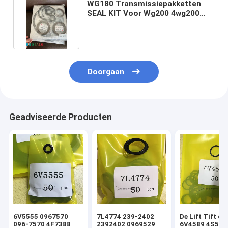
WG180 Transmissiepakketten
SEAL KIT Voor Wg200 4wg200
6wg200 4642.4644
Doorgaan
Geadviseerde Producten
6V5555 0967570
7L4774 239-2402
De Lift Tift di
096-7570 4F7388
2392402 0969529
6V4589 4S592