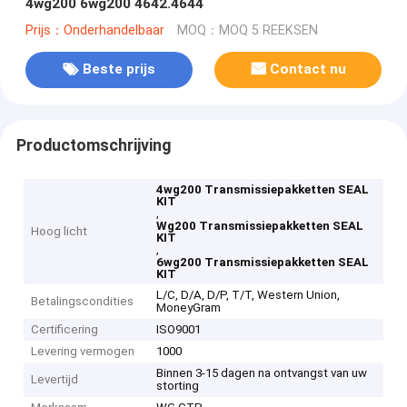
4wg200 6wg200 4642.4644
Prijs：Onderhandelbaar
MOQ：MOQ 5 REEKSEN
Beste prijs
Contact nu
Productomschrijving
4wg200 Transmissiepakketten SEAL
KIT
,
Wg200 Transmissiepakketten SEAL
Hoog licht
KIT
,
6wg200 Transmissiepakketten SEAL
KIT
L/C, D/A, D/P, T/T, Western Union,
Betalingscondities
MoneyGram
Certificering
ISO9001
Levering vermogen
1000
Binnen 3-15 dagen na ontvangst van uw
Levertijd
storting