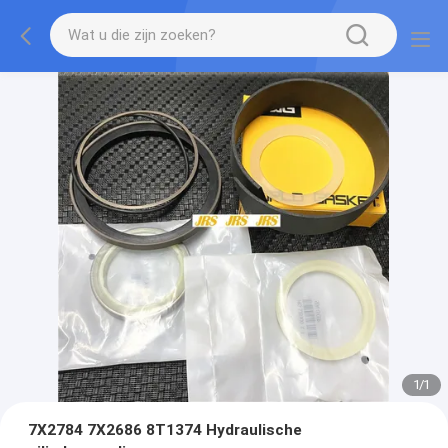
1
/
1
7X2784 7X2686 8T1374 Hydraulische