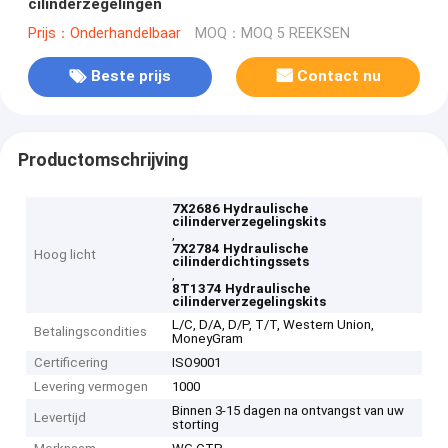
cilinderzegelingen
Prijs：Onderhandelbaar
MOQ：MOQ 5 REEKSEN
Beste prijs
Contact nu
Productomschrijving
7X2686 Hydraulische
cilinderverzegelingskits
,
7X2784 Hydraulische
Hoog licht
cilinderdichtingssets
,
8T1374 Hydraulische
cilinderverzegelingskits
L/C, D/A, D/P, T/T, Western Union,
Betalingscondities
MoneyGram
Certificering
ISO9001
Levering vermogen
1000
Binnen 3-15 dagen na ontvangst van uw
Levertijd
storting