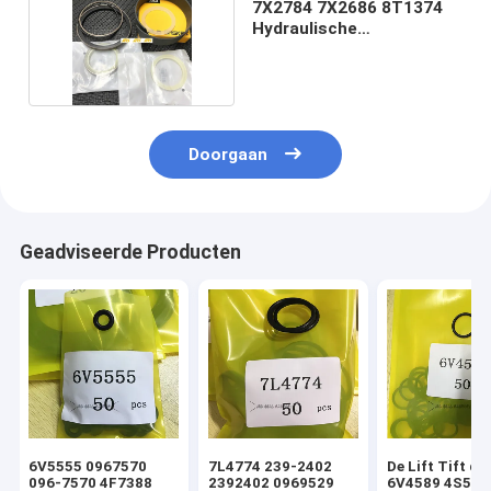
7X2784 7X2686 8T1374
Hydraulische
cilinderzegelingen
Doorgaan
Geadviseerde Producten
6V5555 0967570
7L4774 239-2402
De Lift Tift di
096-7570 4F7388
2392402 0969529
6V4589 4S592