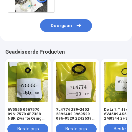
Doorgaan
Geadviseerde Producten
6V5555 0967570
7L4774 239-2402
De Lift Tift di
096-7570 4F7388
2392402 0969529
6V4589 4S592
NBR Zwarte Oring
096-9529 2242639
2M0344 2H393
hydraulische
224-2639 NBR
Hydraulische
cilinderladerafdichtingsset
Zwarte Oring
Oringverbindi
Beste prijs
Beste prijs
Beste pri
hydraulische
de Cilinderlade