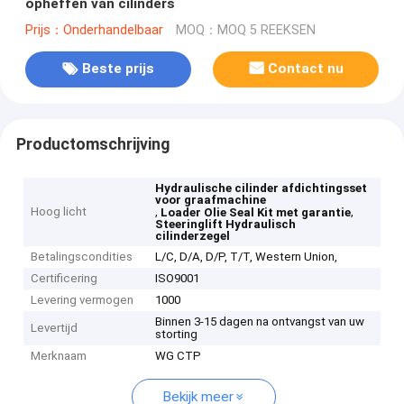
opheffen van cilinders
Prijs：Onderhandelbaar
MOQ：MOQ 5 REEKSEN
Beste prijs
Contact nu
Productomschrijving
Hydraulische cilinder afdichtingsset
voor graafmachine
Hoog licht
,
,
Loader Olie Seal Kit met garantie
Steeringlift Hydraulisch
cilinderzegel
Betalingscondities
L/C, D/A, D/P, T/T, Western Union,
Certificering
ISO9001
Levering vermogen
1000
Binnen 3-15 dagen na ontvangst van uw
Levertijd
storting
Merknaam
WG CTP
Bekijk meer