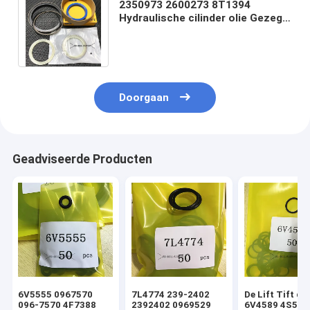
2350973 2600273 8T1394
Hydraulische cilinder olie Gezegel
Kit Graafmachine stuurinstallatie
Loader lift
Doorgaan
Geadviseerde Producten
6V5555 0967570
7L4774 239-2402
De Lift Tift di
096-7570 4F7388
2392402 0969529
6V4589 4S592