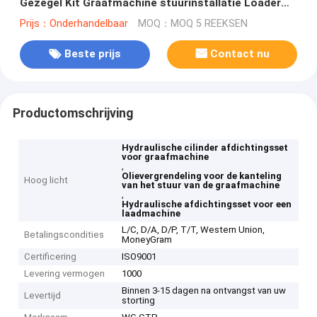
Gezegel Kit Graafmachine stuurinstallatie Loader
lift
Prijs：Onderhandelbaar
MOQ：MOQ 5 REEKSEN
Beste prijs
Contact nu
Productomschrijving
Hydraulische cilinder afdichtingsset
voor graafmachine
,
Olievergrendeling voor de kanteling
Hoog licht
van het stuur van de graafmachine
,
Hydraulische afdichtingsset voor een
laadmachine
L/C, D/A, D/P, T/T, Western Union,
Betalingscondities
MoneyGram
Certificering
ISO9001
Levering vermogen
1000
Binnen 3-15 dagen na ontvangst van uw
Levertijd
storting