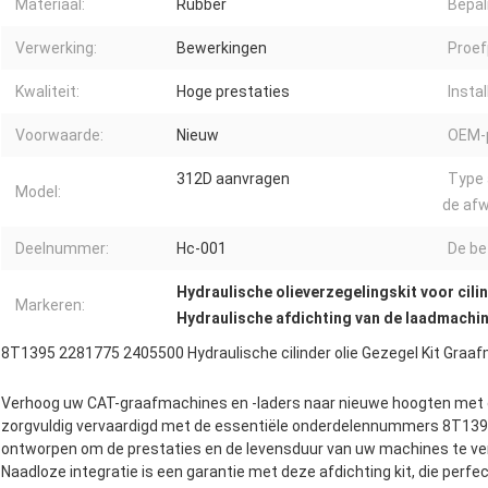
Materiaal:
Rubber
Bepal
Verwerking:
Bewerkingen
Proef
Kwaliteit:
Hoge prestaties
Instal
Voorwaarde:
Nieuw
OEM-
312D aanvragen
Type 
Model:
de afw
Deelnummer:
Hc-001
De be
Hydraulische olieverzegelingskit voor cili
Markeren:
Hydraulische afdichting van de laadmachi
8T1395 2281775 2405500 Hydraulische cilinder olie Gezegel Kit Graafm
Verhoog uw CAT-graafmachines en -laders naar nieuwe hoogten met de 
zorgvuldig vervaardigd met de essentiële onderdelennummers 8T1395
ontworpen om de prestaties en de levensduur van uw machines te ver
Naadloze integratie is een garantie met deze afdichting kit, die perfe