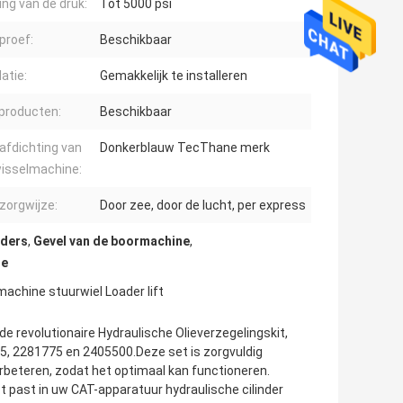
ing van de druk:
Tot 5000 psi
proef:
Beschikbaar
latie:
Gemakkelijk te installeren
producten:
Beschikbaar
afdichting van
Donkerblauw TecThane merk
isselmachine:
zorgwijze:
Door zee, door de lucht, per express
nders
,
Gevel van de boormachine
,
ne
achine stuurwiel Loader lift
revolutionaire Hydraulische Olieverzegelingskit,
, 2281775 en 2405500.Deze set is zorgvuldig
beteren, zodat het optimaal kan functioneren.
ct past in uw CAT-apparatuur hydraulische cilinder