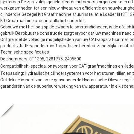
systemen.De zorgvuldig geselecteerde nummers zorgen voor een uitzon
werkzaamheden tot een nieuw niveau van efficiëntie en nauwkeurigh
cilinderolie Gezegel Kit Graafmachine stuurinstallatie Loader lift8T1
Kit Graafmachine stuurinstallatie Loader lift
Gebouwd met het oog op de zwaarste omstandigheden, is de afdichti
gebruik.De robuuste constructie zorgt ervoor dat uw machines naadl
Ontgrendel de volledige mogelijkheden van uw CAT-apparatuur met
productiviteitErvaar de transformatie en bereik uitzonderlijke resultate
Technische specificaties
Deelnummers: 8T1395, 2281775, 2405500
Compatibiliteit: speciaal ontworpen voor CAT-graafmachines en -lade
Toepassing: Hydraulische cilindersystemen voor het sturen, tillen en ti
Ontdek de impact van onze geavanceerde Hydraulische Olieverzegeli
garanderen van de superieure werking van uw apparatuur in elk scenar