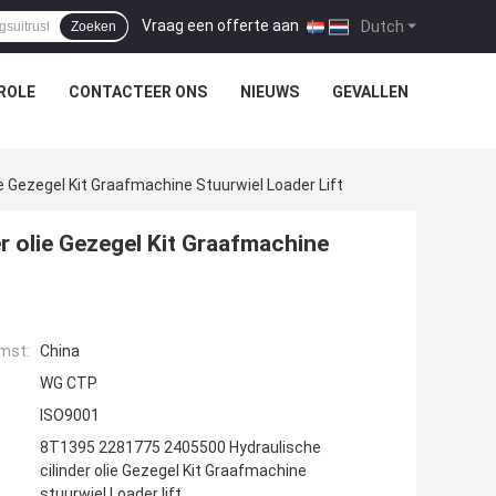
Vraag een offerte aan
|
Dutch
Zoeken
ROLE
CONTACTEER ONS
NIEUWS
GEVALLEN
 Gezegel Kit Graafmachine Stuurwiel Loader Lift
 olie Gezegel Kit Graafmachine
mst:
China
WG CTP
ISO9001
8T1395 2281775 2405500 Hydraulische
cilinder olie Gezegel Kit Graafmachine
stuurwiel Loader lift