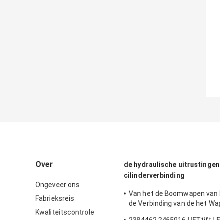
Over
de hydraulische uitrustingen
cilinderverbinding
Ongeveer ons
Van het de Boomwapen van
Fabrieksreis
de Verbinding van de het 
Kwaliteitscontrole
van de 180 van de de Emmer