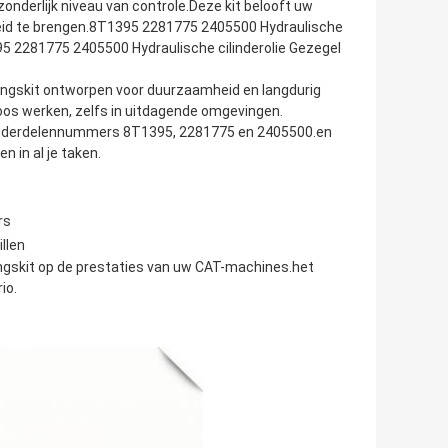
derlijk niveau van controle.Deze kit belooft uw
eid te brengen.8T1395 2281775 2405500 Hydraulische
395 2281775 2405500 Hydraulische cilinderolie Gezegel
ngskit ontworpen voor duurzaamheid en langdurig
oos werken, zelfs in uitdagende omgevingen.
 onderdelennummers 8T1395, 2281775 en 2405500.en
n in al je taken.
rs
llen
ngskit op de prestaties van uw CAT-machines.het
io.