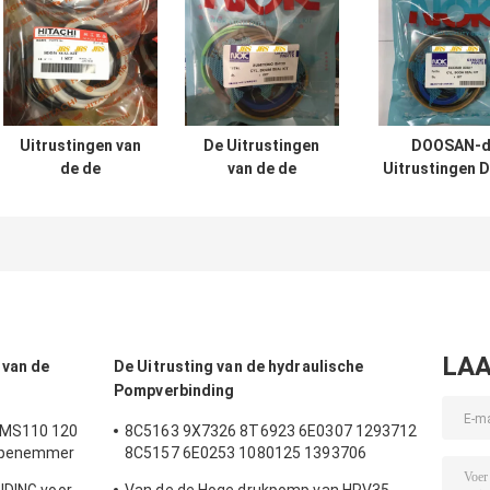
Uitrustingen van
De Uitrustingen
DOOSAN-d
de de
van de de
Uitrustingen 
Cilinderverbinding
Cilinderverbouwing
200 210 300 
van UH025 UH083
van SH120 SH200
Graafwerktuighy
de Hydraulische
voor
cylinder se
VOOR Hitachi-de
Graafwerktuig
Emmer van de
Boom Arm Bucket
Wapenboom
LAA
 van de
De Uitrusting van de hydraulische
Pompverbinding
 MS110 120
8C5163 9X7326 8T6923 6E0307 1293712
Wapenemmer
8C5157 6E0253 1080125 1393706
verbinding
8T1797 8C5160 1086211 1293709