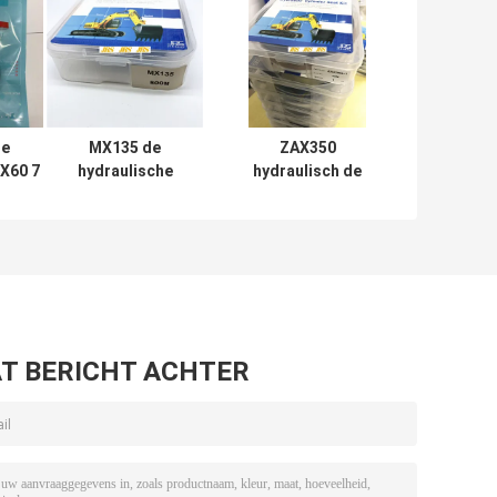
e
MX135 de
ZAX350
DX60 7
hydraulische
hydraulisch de
van
Reeks van de
Uitrustingen
draulic
Uitrustingen
Rubberptfe NBR
al
Mechanische
Pu Materiaal van
Soosan van de
de
Cilinderreparatie
Cilinderverbinding
T BERICHT ACHTER