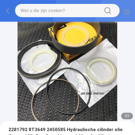
1
/
1
2281792 8T3649 2450585 Hydraulische cilinder olie