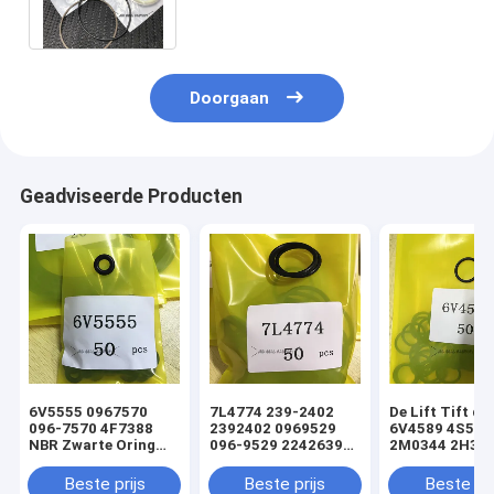
Loader lift stuur
Doorgaan
Geadviseerde Producten
6V5555 0967570
7L4774 239-2402
De Lift Tift di
096-7570 4F7388
2392402 0969529
6V4589 4S592
NBR Zwarte Oring
096-9529 2242639
2M0344 2H393
hydraulische
224-2639 NBR
Hydraulische
cilinderladerafdichtingsset
Zwarte Oring
Oringverbindi
Beste prijs
Beste prijs
Beste pri