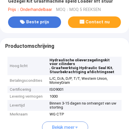
Gezegel Kit Graafmachine speld Loader lift stuur
Prijs：Onderhandelbaar
MOQ：MOQ 5 REEKSEN
Beste prijs
Contact nu
Productomschrijving
Hydraulische olieverzegelingskit
voor cilinders
Hoog licht
,
,
Graafwerktuig Hydraulic Seal Kit
Stuurbekrachtiging afdichtingsset
L/C, D/A, D/P, T/T, Western Union,
Betalingscondities
MoneyGram
Certificering
ISO9001
Levering vermogen
1000
Binnen 3-15 dagen na ontvangst van uw
Levertijd
storting
Merknaam
WG CTP
Bekijk meer