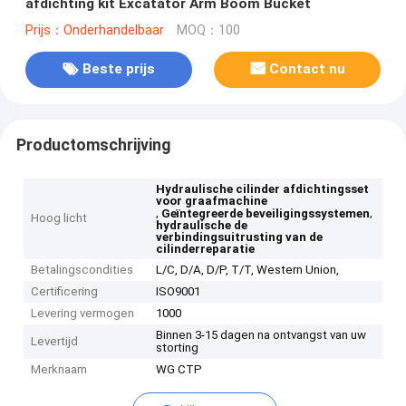
afdichting kit Excatator Arm Boom Bucket
Prijs：Onderhandelbaar
MOQ：100
Beste prijs
Contact nu
Productomschrijving
Hydraulische cilinder afdichtingsset
voor graafmachine
,
,
Geïntegreerde beveiligingssystemen
Hoog licht
hydraulische de
verbindingsuitrusting van de
cilinderreparatie
Betalingscondities
L/C, D/A, D/P, T/T, Western Union,
Certificering
ISO9001
Levering vermogen
1000
Binnen 3-15 dagen na ontvangst van uw
Levertijd
storting
Merknaam
WG CTP