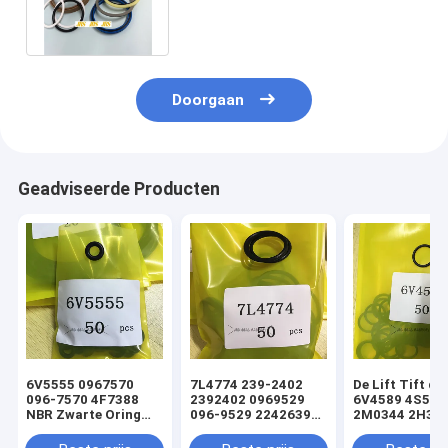
kit Excatator Arm Boom Bucket
Doorgaan
Geadviseerde Producten
6V5555 0967570
7L4774 239-2402
De Lift Tift di
096-7570 4F7388
2392402 0969529
6V4589 4S592
NBR Zwarte Oring
096-9529 2242639
2M0344 2H393
hydraulische
224-2639 NBR
Hydraulische
cilinderladerafdichtingsset
Zwarte Oring
Oringverbindi