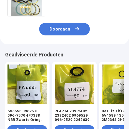
Hydraulische cilinder afdichting
Kit Arm Boom Bucket
Doorgaan
Geadviseerde Producten
6V5555 0967570
7L4774 239-2402
De Lift Tift di
096-7570 4F7388
2392402 0969529
6V4589 4S592
NBR Zwarte Oring
096-9529 2242639
2M0344 2H393
hydraulische
224-2639 NBR
Hydraulische
cilinderladerafdichtingsset
Zwarte Oring
Oringverbindi