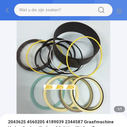
1
/
1
2043625 4560205 4189039 2344587 Graafmachine