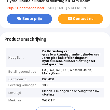
Hydraulische cilinder afdichting Kit Arm Boom
Bucket
Prijs：Onderhandelbaar
MOQ：MOQ 5 REEKSEN
Beste prijs
Contact nu
Productomschrijving
De Uitrusting van
graafwerktuighydraulic cylinder seal
Hoog licht
,
,
arm giek bak afdichtingsset
hydraulische cilinderdichtingsset
met garantie
L/C, D/A, D/P, T/T, Western Union,
Betalingscondities
MoneyGram
Certificering
ISO9001
Levering vermogen
1000
Binnen 3-15 dagen na ontvangst van uw
Levertijd
storting
Merknaam
WG CTP