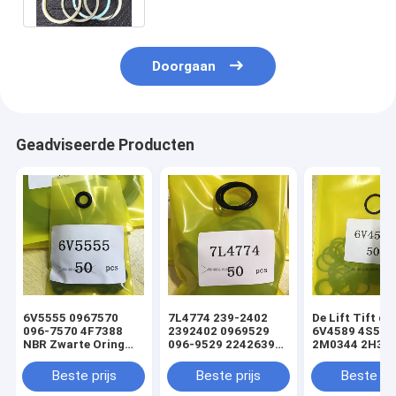
Doorgaan
Geadviseerde Producten
6V5555 0967570
7L4774 239-2402
De Lift Tift di
096-7570 4F7388
2392402 0969529
6V4589 4S592
NBR Zwarte Oring
096-9529 2242639
2M0344 2H393
hydraulische
224-2639 NBR
Hydraulische
cilinderladerafdichtingsset
Zwarte Oring
Oringverbindi
Beste prijs
Beste prijs
Beste pri
hydraulische
de Cilinderlade