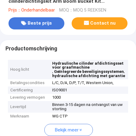
cilinderdichtingskit Arm Boom Bucket Kit
Graafmachine
Prijs：Onderhandelbaar
MOQ：MOQ 5 REEKSEN
Beste prijs
Contact nu
Productomschrijving
Hydraulische cilinder afdichtingsset
voor graafmachine
Hoog licht
,
,
Geïntegreerde beveiligingssystemen
hydraulische afdichting met garantie
Betalingscondities
L/C, D/A, D/P, T/T, Western Union,
Certificering
ISO9001
Levering vermogen
1000
Binnen 3-15 dagen na ontvangst van uw
Levertijd
storting
Merknaam
WG CTP
Bekijk meer