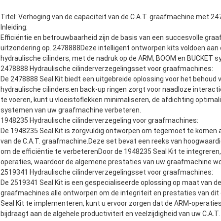
Titel: Verhoging van de capaciteit van de C.A.T. graafmachine met 2
Inleiding:
Efficiëntie en betrouwbaarheid zijn de basis van een succesvolle gra
uitzondering op. 2478888Deze intelligent ontworpen kits voldoen aan 
hydraulische cilinders, met de nadruk op de ARM, BOOM en BUCKET 
2478888 Hydraulische cilinderverzegelingsset voor graafmachines:
De 2478888 Seal Kit biedt een uitgebreide oplossing voor het behoud 
hydraulische cilinders.en back-up ringen zorgt voor naadloze interac
te voeren, kunt u vloeistoflekken minimaliseren, de afdichting optimal
systemen van uw graafmachine verbeteren.
1948235 Hydraulische cilinderverzegeling voor graafmachines:
De 1948235 Seal Kit is zorgvuldig ontworpen om tegemoet te komen 
van de C.A.T. graafmachine.Deze set bevat een reeks van hoogwaar
om de efficiëntie te verbeterenDoor de 1948235 Seal Kit te integrere
operaties, waardoor de algemene prestaties van uw graafmachine wo
2519341 Hydraulische cilinderverzegelingsset voor graafmachines:
De 2519341 Seal Kit is een gespecialiseerde oplossing op maat van de 
graafmachines.alle ontworpen om de integriteit en prestaties van d
Seal Kit te implementeren, kunt u ervoor zorgen dat de ARM-operaties
bijdraagt aan de algehele productiviteit en veelzijdigheid van uw C.A.