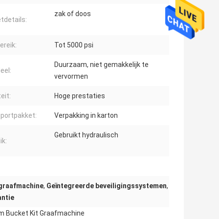
zak of doos
tdetails:
ereik:
Tot 5000 psi
Duurzaam, niet gemakkelijk te
eel:
vervormen
eit:
Hoge prestaties
portpakket:
Verpakking in karton
Gebruikt hydraulisch
ik:
 graafmachine
,
Geïntegreerde beveiligingssystemen
,
antie
om Bucket Kit Graafmachine