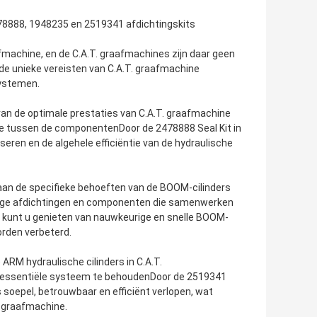
478888, 1948235 en 2519341 afdichtingskits
afmachine, en de C.A.T. graafmachines zijn daar geen
de unieke vereisten van C.A.T. graafmachine
systemen.
van de optimale prestaties van C.A.T. graafmachine
tie tussen de componentenDoor de 2478888 Seal Kit in
iseren en de algehele efficiëntie van de hydraulische
aan de specifieke behoeften van de BOOM-cilinders
dige afdichtingen en componenten die samenwerken
n, kunt u genieten van nauwkeurige en snelle BOOM-
rden verbeterd.
ARM hydraulische cilinders in C.A.T.
it essentiële systeem te behoudenDoor de 2519341
 soepel, betrouwbaar en efficiënt verlopen, wat
T. graafmachine.