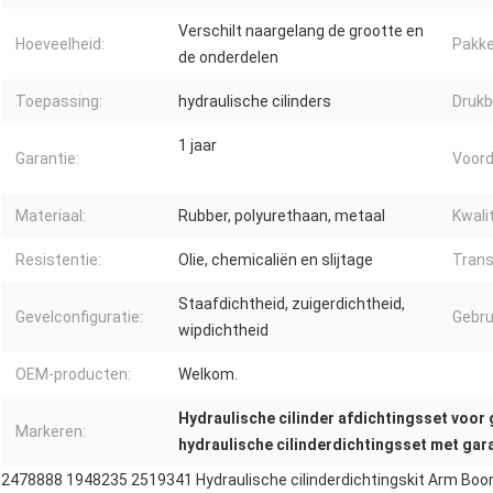
Verschilt naargelang de grootte en
Hoeveelheid:
Pakke
de onderdelen
Toepassing:
hydraulische cilinders
Drukb
1 jaar
Garantie:
Voord
Materiaal:
Rubber, polyurethaan, metaal
Kwalit
Resistentie:
Olie, chemicaliën en slijtage
Trans
Staafdichtheid, zuigerdichtheid,
Gevelconfiguratie:
Gebru
wipdichtheid
OEM-producten:
Welkom.
Hydraulische cilinder afdichtingsset voor
Markeren:
hydraulische cilinderdichtingsset met gar
2478888 1948235 2519341 Hydraulische cilinderdichtingskit Arm Bo