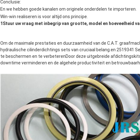
Conclusie:
En we hebben goede kanalen om originele onderdelen te importeren.
Win-win realiseren is voor altijd ons principe.
1Stuur uw vraag met inbegrip van grootte, model en hoeveelheid v
Om de maximale prestaties en duurzaamheid van de C.A.T. graafmachi
hydraulische cilinderdichtings sets van cruciaal belang.en 2519341 S
te beschermen en te verbeterenDoor deze uitgebreide afdichtingskits t
downtime verminderen en de algehele productiviteit en betrouwbaar