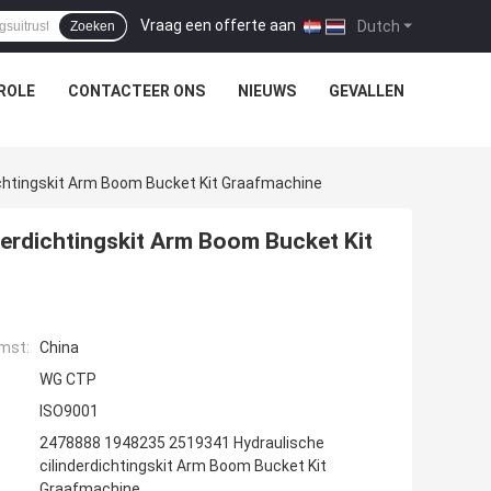
Vraag een offerte aan
|
Dutch
Zoeken
ROLE
CONTACTEER ONS
NIEUWS
GEVALLEN
chtingskit Arm Boom Bucket Kit Graafmachine
erdichtingskit Arm Boom Bucket Kit
mst:
China
WG CTP
ISO9001
2478888 1948235 2519341 Hydraulische
cilinderdichtingskit Arm Boom Bucket Kit
Graafmachine