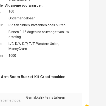
den Algemene voorwaarden:
:
100
Onderhandelbaar
s:
PP zak binnen, kartonnen doos buiten.
Binnen 3-15 dagen na ontvangst van uw
storting
es:
L/C, D/A, D/P, T/T, Western Union,
MoneyGram
en:
1000
it Arm Boom Bucket Kit Graafmachine
Gemakkelijk te installeren
llatiemethode: