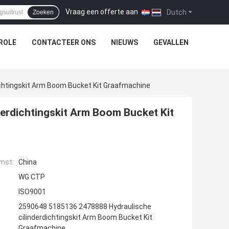
Vraag een offerte aan
|
Dutch
Zoeken
ROLE
CONTACTEER ONS
NIEUWS
GEVALLEN
chtingskit Arm Boom Bucket Kit Graafmachine
erdichtingskit Arm Boom Bucket Kit
mst:
China
WG CTP
ISO9001
2590648 5185136 2478888 Hydraulische
cilinderdichtingskit Arm Boom Bucket Kit
Graafmachine