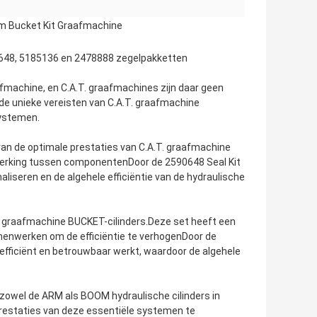
om Bucket Kit Graafmachine
90648, 5185136 en 2478888 zegelpakketten
aafmachine, en C.A.T. graafmachines zijn daar geen
de unieke vereisten van C.A.T. graafmachine
systemen.
van de optimale prestaties van C.A.T. graafmachine
nwerking tussen componentenDoor de 2590648 Seal Kit
aliseren en de algehele efficiëntie van de hydraulische
T. graafmachine BUCKET-cilinders.Deze set heeft een
enwerken om de efficiëntie te verhogenDoor de
 efficiënt en betrouwbaar werkt, waardoor de algehele
r zowel de ARM als BOOM hydraulische cilinders in
prestaties van deze essentiële systemen te