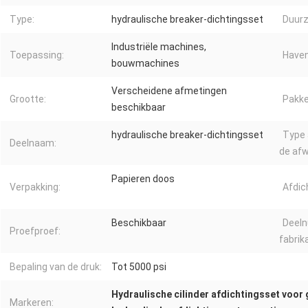
Type:
hydraulische breaker-dichtingsset
Duur
Industriële machines,
Toepassing:
Haven
bouwmachines
Verscheidene afmetingen
Grootte:
Pakke
beschikbaar
hydraulische breaker-dichtingsset
Type 
Deelnaam:
de afw
Papieren doos
Verpakking:
Afdic
Beschikbaar
Deel
Proefproef:
fabrik
Bepaling van de druk:
Tot 5000 psi
Hydraulische cilinder afdichtingsset voor
Markeren: