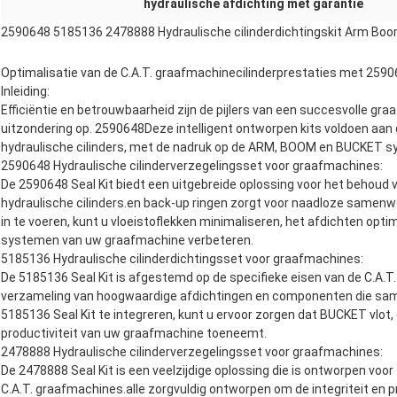
hydraulische afdichting met garantie
2590648 5185136 2478888 Hydraulische cilinderdichtingskit Arm Bo
Optimalisatie van de C.A.T. graafmachinecilinderprestaties met 25
Inleiding:
Efficiëntie en betrouwbaarheid zijn de pijlers van een succesvolle gr
uitzondering op. 2590648Deze intelligent ontworpen kits voldoen aan 
hydraulische cilinders, met de nadruk op de ARM, BOOM en BUCKET 
2590648 Hydraulische cilinderverzegelingsset voor graafmachines:
De 2590648 Seal Kit biedt een uitgebreide oplossing voor het behoud 
hydraulische cilinders.en back-up ringen zorgt voor naadloze same
in te voeren, kunt u vloeistoflekken minimaliseren, het afdichten optim
systemen van uw graafmachine verbeteren.
5185136 Hydraulische cilinderdichtingsset voor graafmachines:
De 5185136 Seal Kit is afgestemd op de specifieke eisen van de C.A.
verzameling van hoogwaardige afdichtingen en componenten die sam
5185136 Seal Kit te integreren, kunt u ervoor zorgen dat BUCKET vlot,
productiviteit van uw graafmachine toeneemt.
2478888 Hydraulische cilinderverzegelingsset voor graafmachines:
De 2478888 Seal Kit is een veelzijdige oplossing die is ontworpen voo
C.A.T. graafmachines.alle zorgvuldig ontworpen om de integriteit en 