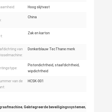
zaamheid:
Hoog slijtvast
China
:
Zak en karton
t:
afdichting van
Donkerblauw TecThane merk
isselmachine:
Pistondichtheid, staafdichtheid,
htingstype:
wipdichtheid
nummer van de
HCSK-001
ant:
 graafmachine
,
Geïntegreerde beveiligingssystemen
,