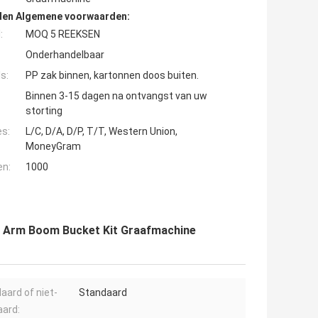
den Algemene voorwaarden:
:
MOQ 5 REEKSEN
Onderhandelbaar
s:
PP zak binnen, kartonnen doos buiten.
Binnen 3-15 dagen na ontvangst van uw
storting
es:
L/C, D/A, D/P, T/T, Western Union,
MoneyGram
en:
1000
it Arm Boom Bucket Kit Graafmachine
aard of niet-
Standaard
ard: