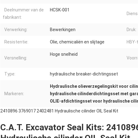
Deelnummer van de
HCSK-001
Diens
fabrikant:
Verwerking:
Bewerkingen
Druk:
Resistentie:
Olie, chemicaliën en slijtage
HBY-t
Hoge snelheid
Versnelling:
Voorr
Type:
hydraulische breaker-dichtingsset
Hydraulische olieverzegelingskit voor cili
Markeren:
hydraulische cilinderdichtingsset met gar
OLIE-afdichtingsset voor hydraulische cili
2410896 3769017 2402481 Hydraulische cilinder OIL Seal Kit
C.A.T. Excavator Seal Kits: 24108