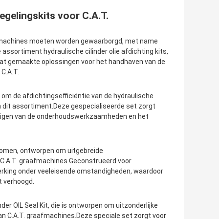
egelingskits voor C.A.T.
aafmachines moeten worden gewaarborgd, met name
ssortiment hydraulische cilinder olie afdichting kits,
t gemaakte oplossingen voor het handhaven van de
C.A.T.
n om de afdichtingsefficiëntie van de hydraulische
in dit assortiment.Deze gespecialiseerde set zorgt
oudigen van de onderhoudswerkzaamheden en het
genomen, ontworpen om uitgebreide
n C.A.T. graafmachines.Geconstrueerd voor
erking onder veeleisende omstandigheden, waardoor
t verhoogd.
nder OIL Seal Kit, die is ontworpen om uitzonderlijke
van C.A.T. graafmachines.Deze speciale set zorgt voor