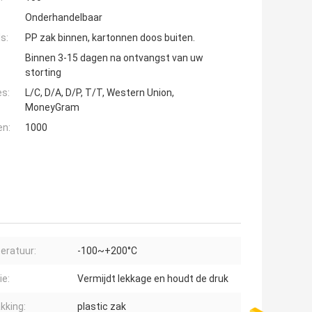
Onderhandelbaar
s:
PP zak binnen, kartonnen doos buiten.
Binnen 3-15 dagen na ontvangst van uw
storting
es:
L/C, D/A, D/P, T/T, Western Union,
MoneyGram
en:
1000
t
eratuur:
-100~+200°C
ie:
Vermijdt lekkage en houdt de druk
kking:
plastic zak