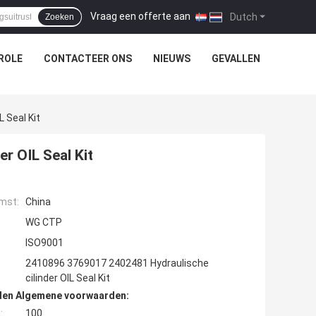
Vraag een offerte aan
|
Dutch
Zoeken
ROLE
CONTACTEER ONS
NIEUWS
GEVALLEN
 Seal Kit
r OIL Seal Kit
mst:
China
WG CTP
ISO9001
2410896 3769017 2402481 Hydraulische
cilinder OIL Seal Kit
den Algemene voorwaarden:
:
100