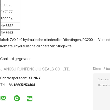
8C3076
9X7377
5D0834
4M6582
2M8663
,
label:
ZAX240 hydraulische cilinderolieafdichtingen
PC200 de Verbind
Komatsu hydraulische cilinderafdichtingskits
Contactgegevens
JIANGSU RUNFENG JIU SEALS CO., LTD.
Direct Stu
Contactpersoon:
SUNNY
Tel.:
86 18605253464