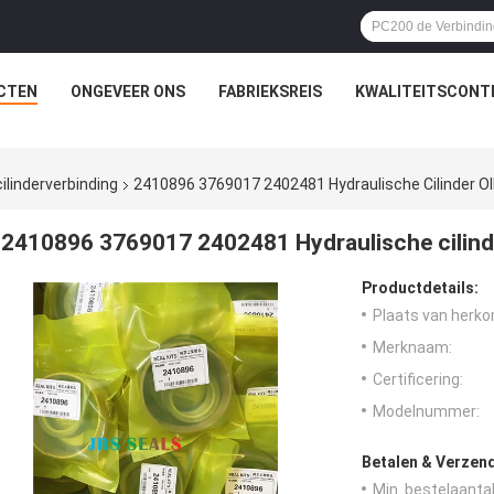
CTEN
ONGEVEER ONS
FABRIEKSREIS
KWALITEITSCONT
ilinderverbinding
2410896 3769017 2402481 Hydraulische Cilinder OIL
2410896 3769017 2402481 Hydraulische cilinde
Productdetails:
Plaats van herko
Merknaam:
Certificering:
Modelnummer:
Betalen & Verzen
Min. bestelaantal