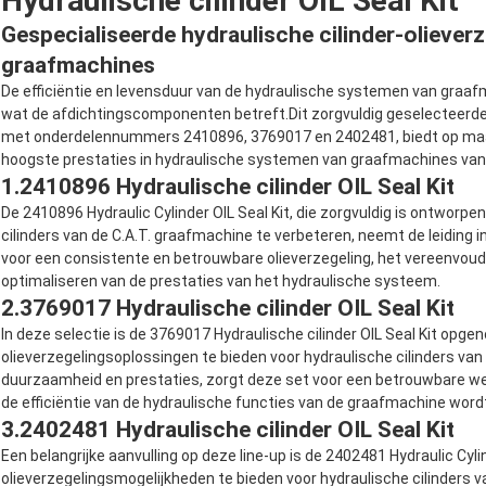
Hydraulische cilinder OIL Seal Kit
Gespecialiseerde hydraulische cilinder-olieverz
graafmachines
De efficiëntie en levensduur van de hydraulische systemen van gr
wat de afdichtingscomponenten betreft.Dit zorgvuldig geselecteerde a
met onderdelennummers 2410896, 3769017 en 2402481, biedt op maa
hoogste prestaties in hydraulische systemen van graafmachines van 
1.
2410896 Hydraulische cilinder OIL Seal Kit
De 2410896 Hydraulic Cylinder OIL Seal Kit, die zorgvuldig is ontworpe
cilinders van de C.A.T. graafmachine te verbeteren, neemt de leiding 
voor een consistente en betrouwbare olieverzegeling, het vereenv
optimaliseren van de prestaties van het hydraulische systeem.
2.
3769017 Hydraulische cilinder OIL Seal Kit
In deze selectie is de 3769017 Hydraulische cilinder OIL Seal Kit op
olieverzegelingsoplossingen te bieden voor hydraulische cilinders va
duurzaamheid en prestaties, zorgt deze set voor een betrouwbare w
de efficiëntie van de hydraulische functies van de graafmachine word
3.
2402481 Hydraulische cilinder OIL Seal Kit
Een belangrijke aanvulling op deze line-up is de 2402481 Hydraulic Cyli
olieverzegelingsmogelijkheden te bieden voor hydraulische cilinders 