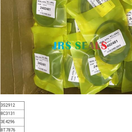
3S2912
8C3131
3E4296
8T7876