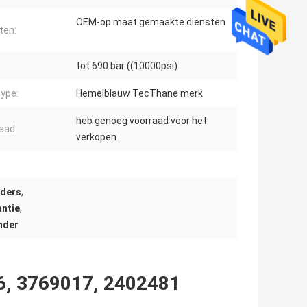
OEM-op maat gemaakte diensten
ten:
tot 690 bar ((10000psi)
ype:
Hemelblauw TecThane merk
heb genoeg voorraad voor het
aad:
verkopen
nders
,
antie
,
nder
96, 3769017, 2402481