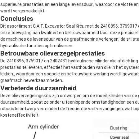
superieure prestaties en een lange levensduur., waardoor de vlotte 
wordt vergemakkelijkt.
Conclusies
Dit assortiment C.A.T. Excavator Seal Kits, met de 2410896, 3769017 
onze toewijding aan kwaliteit en betrouwbaarheid.Door deze precisiet
de machines de levensduur van de graafmachine verlengen, de stilstan
hydraulische functies optimaliseren.
Betrouwbare olieverzegelprestaties
De 2410896, 3769017 en 2402481 hydraulische cilinder olie afdichting 
prestaties te leveren, effectief het vasthouden van olie in het syste
lekken., waardoor een soepele en betrouwbare werking wordt gewaarb
graafmachinewerkzaamheden.
Verbeterde duurzaamheid
Deze olieverzegelingskits zijn ontworpen om de moeilijkheden van d
duurzaamheid, zodat ze onder uiteenlopende omstandigheden een du
robuuste ontwerp vermindert de frequentie van vervangingen, wat bijd
kosteneffectiviteit.