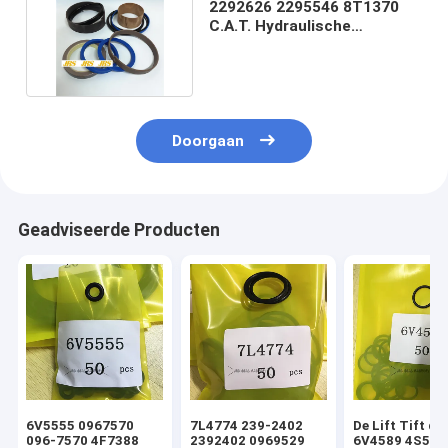
2292626 2295546 8T1370
C.A.T. Hydraulische
cilinderverzegelingskits
Doorgaan
Geadviseerde Producten
6V5555 0967570
7L4774 239-2402
De Lift Tift di
096-7570 4F7388
2392402 0969529
6V4589 4S592