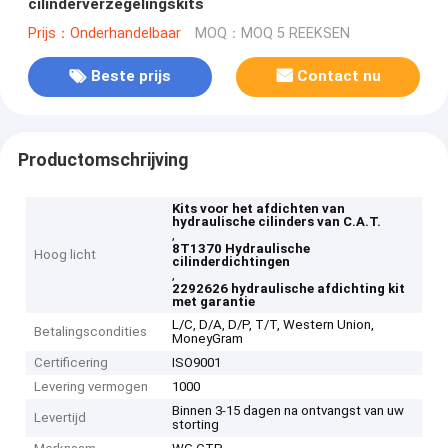
cilinderverzegelingskits
Prijs：Onderhandelbaar
MOQ：MOQ 5 REEKSEN
Beste prijs
Contact nu
Productomschrijving
Kits voor het afdichten van
hydraulische cilinders van C.A.T.
,
8T1370 Hydraulische
Hoog licht
cilinderdichtingen
,
2292626 hydraulische afdichting kit
met garantie
L/C, D/A, D/P, T/T, Western Union,
Betalingscondities
MoneyGram
Certificering
ISO9001
Levering vermogen
1000
Binnen 3-15 dagen na ontvangst van uw
Levertijd
storting