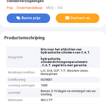
cilinderverzegelingen
Prijs：Onderhandelbaar
MOQ：100
Beste prijs
Contact nu
Productomschrijving
Kits voor het afdichten van
hydraulische cilinders van C.A.T.
,
Hoog licht
hydraulische
cilinderdichtingsreparatiesets
,
C.A.T. zegel kits met garantie
L/C, D/A, D/P, T/T, Western Union,
Betalingscondities
MoneyGram
Certificering
ISO9001
Levering vermogen
1000
Binnen 3-15 dagen na ontvangst van uw
Levertijd
storting
Merknaam
WG CTP