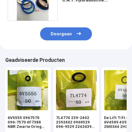
cilinderverzegelingen
Doorgaan
Geadviseerde Producten
6V5555 0967570
7L4774 239-2402
De Lift Tift di
096-7570 4F7388
2392402 0969529
6V4589 4S592
NBR Zwarte Oring
096-9529 2242639
2M0344 2H393
hydraulische
224-2639 NBR
Hydraulische