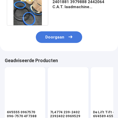
2401881 3979888 2442064
C.A.T. laadmachine
Hydraulische
cilinderdichtingen
Doorgaan
Geadviseerde Producten
6V5555 0967570
7L4774 239-2402
De Lift Tift di
096-7570 4F7388
2392402 0969529
6V4589 4S592