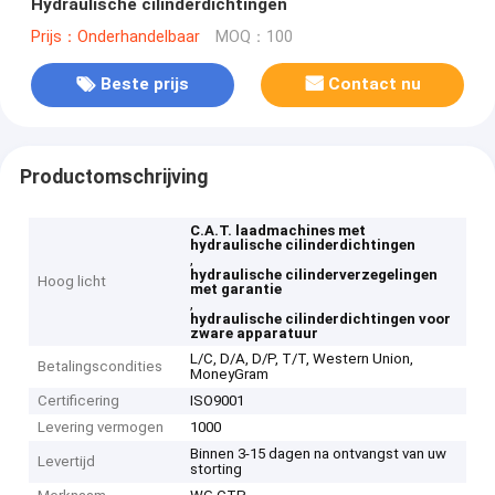
Hydraulische cilinderdichtingen
Prijs：Onderhandelbaar
MOQ：100
Beste prijs
Contact nu
Productomschrijving
C.A.T. laadmachines met
hydraulische cilinderdichtingen
,
hydraulische cilinderverzegelingen
Hoog licht
met garantie
,
hydraulische cilinderdichtingen voor
zware apparatuur
L/C, D/A, D/P, T/T, Western Union,
Betalingscondities
MoneyGram
Certificering
ISO9001
Levering vermogen
1000
Binnen 3-15 dagen na ontvangst van uw
Levertijd
storting