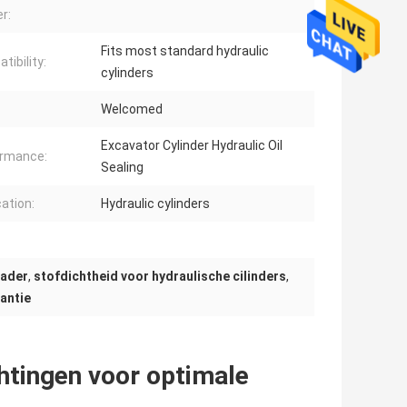
r:
Fits most standard hydraulic
tibility:
cylinders
Welcomed
Excavator Cylinder Hydraulic Oil
ormance:
Sealing
cation:
Hydraulic cylinders
lader
,
stofdichtheid voor hydraulische cilinders
,
antie
htingen voor optimale