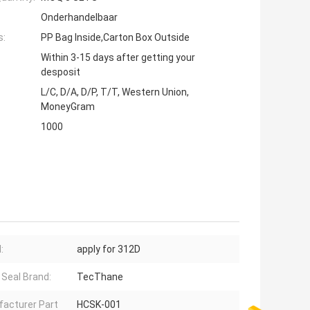
Onderhandelbaar
s:
PP Bag Inside,Carton Box Outside
Within 3-15 days after getting your
desposit
L/C, D/A, D/P, T/T, Western Union,
MoneyGram
1000
:
apply for 312D
 Seal Brand:
TecThane
acturer Part
HCSK-001