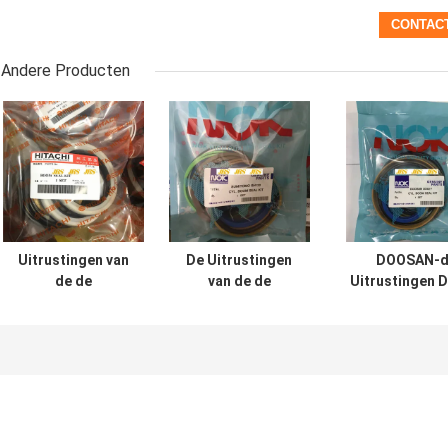
Andere Producten
Uitrustingen van
De Uitrustingen
DOOSAN-d
de de
van de de
Uitrustingen 
Cilinderverbinding
Cilinderverbouwing
200 210 300 
van UH025 UH083
van SH120 SH200
Graafwerktuighy
de Hydraulische
voor
cylinder se
VOOR Hitachi-de
Graafwerktuig
Emmer van de
Boom Arm Bucket
Wapenboom