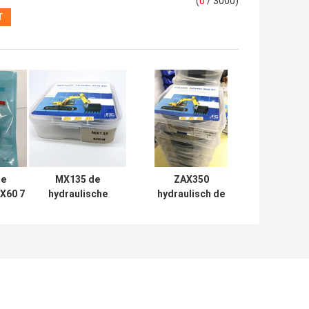
(
0
/ 3000)
e
MX135 de
ZAX350
DX60 7
hydraulische
hydraulisch de
van
Reeks van de
Uitrustingen
draulic
Uitrustingen
Rubberptfe NBR
al
Mechanische
Pu Materiaal van
Soosan van de
de
Cilinderreparatie
Cilinderverbinding