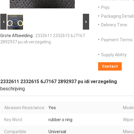
Prijs:
Packaging Detail
Delivery Time:
Grote Afbeelding :
2332611 2332615 6J7167
Payment Terms:
2892937 pu idi verzegeling
Supply Ability:
Contact
2332611 2332615 6J7167 2892937 pu idi verzegeling
beschrijving
Abrasion Resistance:
Yes
Model
Key Word:
rubber o ring
Wiper
Compatible
Universal
Manuf