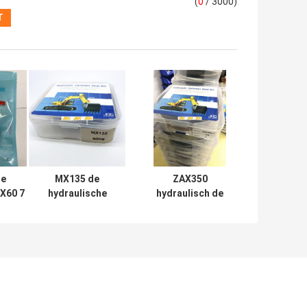
(
0
/ 3000)
e
MX135 de
ZAX350
DX60 7
hydraulische
hydraulisch de
van
Reeks van de
Uitrustingen
draulic
Uitrustingen
Rubberptfe NBR
al
Mechanische
Pu Materiaal van
Soosan van de
de
Cilinderreparatie
Cilinderverbinding