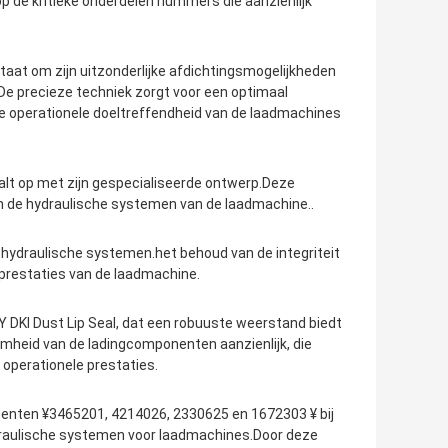
op de kritieke onderdelen nummers die aanzienlijk
taat om zijn uitzonderlijke afdichtingsmogelijkheden
De precieze techniek zorgt voor een optimaal
 operationele doeltreffendheid van de laadmachines
alt op met zijn gespecialiseerde ontwerp.Deze
en de hydraulische systemen van de laadmachine..
 hydraulische systemen.het behoud van de integriteit
prestaties van de laadmachine.
 DKI Dust Lip Seal, dat een robuuste weerstand biedt
amheid van de ladingcomponenten aanzienlijk, die
 operationele prestaties.
nenten ¥3465201, 4214026, 2330625 en 1672303 ¥ bij
draulische systemen voor laadmachines.Door deze