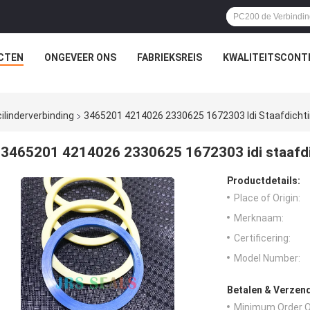
CTEN
ONGEVEER ONS
FABRIEKSREIS
KWALITEITSCONT
ilinderverbinding
3465201 4214026 2330625 1672303 Idi Staafdicht
3465201 4214026 2330625 1672303 idi staafd
Productdetails:
Place of Origin:
Merknaam:
Certificering:
Model Number:
Betalen & Verzen
Minimum Order Q