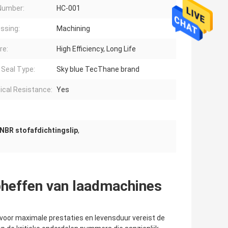
Number:
HC-001
ssing:
Machining
re:
High Efficiency, Long Life
 Seal Type:
Sky blue TecThane brand
cal Resistance:
Yes
NBR stofafdichtingslip
,
pheffen van laadmachines
voor maximale prestaties en levensduur vereist de