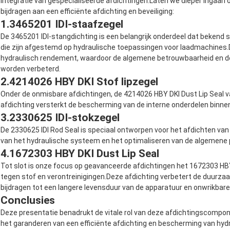
integratie van gespecialiseerde afdichtingen.Laten we dieper ingaan 
bijdragen aan een efficiënte afdichting en beveiliging:
1.
3465201 IDI-staafzegel
De 3465201 IDI-stangdichting is een belangrijk onderdeel dat bekend s
die zijn afgestemd op hydraulische toepassingen voor laadmachines.
hydraulisch rendement, waardoor de algemene betrouwbaarheid en de
worden verbeterd.
2.
4214026 HBY DKI Stof lipzegel
Onder de onmisbare afdichtingen, de 4214026 HBY DKI Dust Lip Seal v
afdichting versterkt de bescherming van de interne onderdelen binn
3.
2330625 IDI-stokzegel
De 2330625 IDI Rod Seal is speciaal ontworpen voor het afdichten van
van het hydraulische systeem en het optimaliseren van de algemene 
4.
1672303 HBY DKI Dust Lip Seal
Tot slot is onze focus op geavanceerde afdichtingen het 1672303 HBY
tegen stof en verontreinigingen.Deze afdichting verbetert de duurza
bijdragen tot een langere levensduur van de apparatuur en onwrikbare
Conclusies
Deze presentatie benadrukt de vitale rol van deze afdichtingscompo
het garanderen van een efficiënte afdichting en bescherming van hy