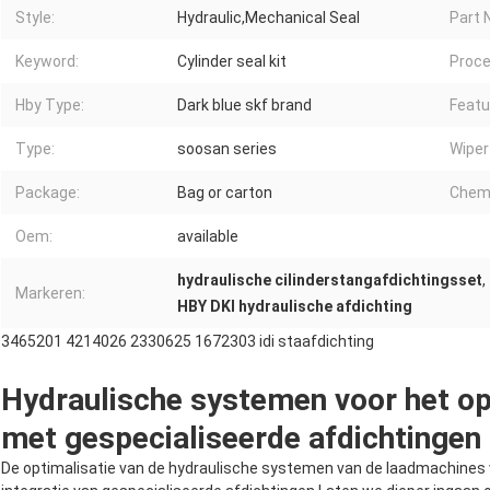
Style:
Hydraulic,Mechanical Seal
Part 
Keyword:
Cylinder seal kit
Proce
Hby Type:
Dark blue skf brand
Featu
Type:
soosan series
Wiper
Package:
Bag or carton
Chemi
Oem:
available
hydraulische cilinderstangafdichtingsset
,
Markeren:
HBY DKI hydraulische afdichting
3465201 4214026 2330625 1672303 idi staafdichting
Hydraulische systemen voor het o
met gespecialiseerde afdichtingen
De optimalisatie van de hydraulische systemen van de laadmachines 