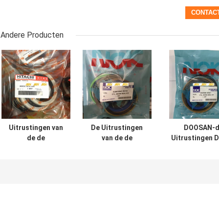
Andere Producten
Uitrustingen van
De Uitrustingen
DOOSAN-d
de de
van de de
Uitrustingen 
Cilinderverbinding
Cilinderverbouwing
200 210 300 
van UH025 UH083
van SH120 SH200
Graafwerktuighy
de Hydraulische
voor
cylinder se
VOOR Hitachi-de
Graafwerktuig
Emmer van de
Boom Arm Bucket
Wapenboom