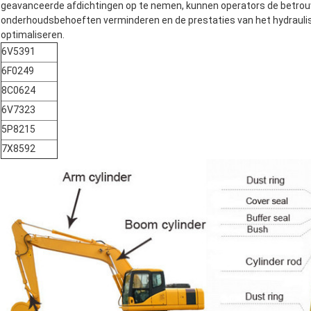
geavanceerde afdichtingen op te nemen, kunnen operators de betro
onderhoudsbehoeften verminderen en de prestaties van het hydrauli
optimaliseren.
6V5391
6F0249
8C0624
6V7323
5P8215
7X8592