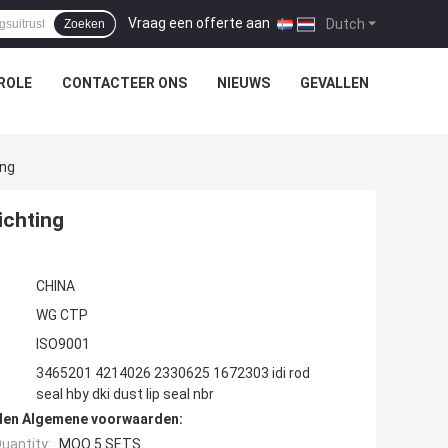
Vraag een offerte aan
|
Dutch
Zoeken
ROLE
CONTACTEER ONS
NIEUWS
GEVALLEN
ing
ichting
CHINA
WG CTP
ISO9001
3465201 4214026 2330625 1672303 idi rod
seal hby dki dust lip seal nbr
den Algemene voorwaarden:
uantity:
MOQ 5 SETS