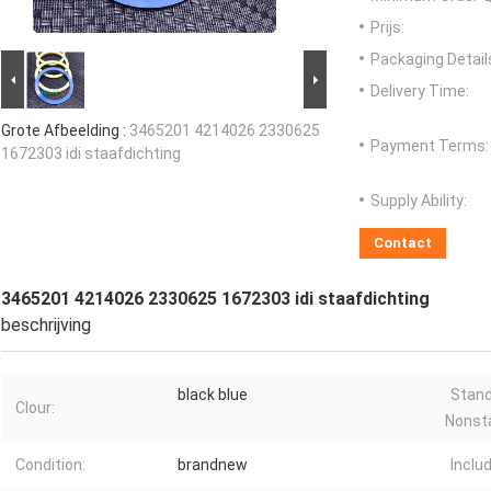
Prijs:
Packaging Detail
Delivery Time:
Grote Afbeelding :
3465201 4214026 2330625
Payment Terms:
1672303 idi staafdichting
Supply Ability:
Contact
3465201 4214026 2330625 1672303 idi staafdichting
beschrijving
black blue
Stand
Clour:
Nonst
Condition:
brandnew
Inclu