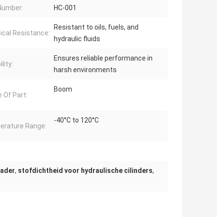
Number:
HC-001
Resistant to oils, fuels, and
cal Resistance:
hydraulic fluids
Ensures reliable performance in
ility:
harsh environments
Boom
 Of Part:
-40°C to 120°C
rature Range:
lader
,
stofdichtheid voor hydraulische cilinders
,