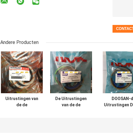
Andere Producten
Uitrustingen van
De Uitrustingen
DOOSAN-d
de de
van de de
Uitrustingen 
Cilinderverbinding
Cilinderverbouwing
200 210 300 
van UH025 UH083
van SH120 SH200
Graafwerktuighy
de Hydraulische
voor
cylinder se
VOOR Hitachi-de
Graafwerktuig