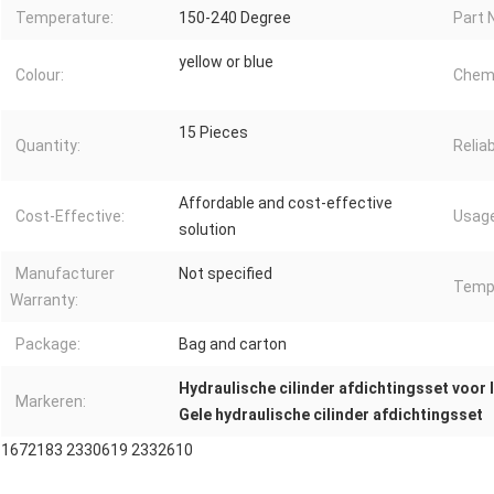
Temperature:
150-240 Degree
Part 
yellow or blue
Colour:
Chemi
15 Pieces
Quantity:
Reliab
Affordable and cost-effective
Cost-Effective:
Usage
solution
Manufacturer
Not specified
Tempe
Warranty:
Package:
Bag and carton
Hydraulische cilinder afdichtingsset voor 
Markeren:
Gele hydraulische cilinder afdichtingsset
1672183 2330619 2332610