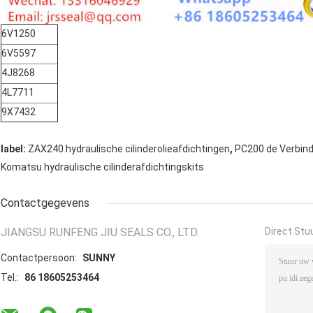
6V1250
6V5597
4J8268
4L7711
9X7432
,
label:
ZAX240 hydraulische cilinderolieafdichtingen
PC200 de Verbind
Komatsu hydraulische cilinderafdichtingskits
Contactgegevens
JIANGSU RUNFENG JIU SEALS CO., LTD.
Direct Stu
Contactpersoon:
SUNNY
Tel.:
86 18605253464