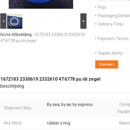
Prijs:
Packaging Detail
Delivery Time:
Grote Afbeelding :
1672183 2330619 2332610
Payment Terms:
4T6778 pu idi zegel
Supply Ability:
Contact
1672183 2330619 2332610 4T6778 pu idi zegel
beschrijving
By sea, by air, by express
Compa
Shipment Way:
Equip
Key Word:
rubber o ring
Maint