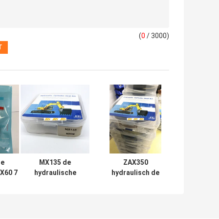
(
0
/ 3000)
e
MX135 de
ZAX350
DX60 7
hydraulische
hydraulisch de
van
Reeks van de
Uitrustingen
draulic
Uitrustingen
Rubberptfe NBR
al
Mechanische
Pu Materiaal van
Soosan van de
de