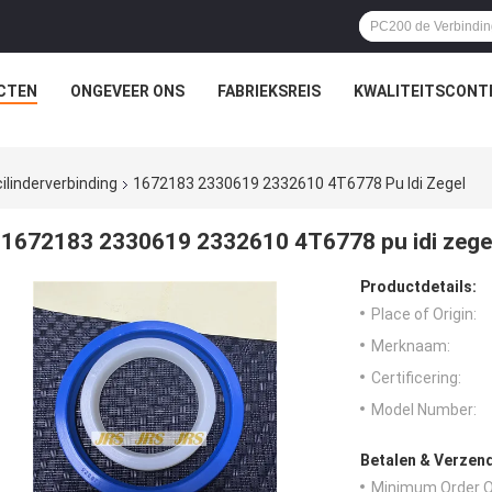
CTEN
ONGEVEER ONS
FABRIEKSREIS
KWALITEITSCONT
ilinderverbinding
1672183 2330619 2332610 4T6778 Pu Idi Zegel
1672183 2330619 2332610 4T6778 pu idi zege
Productdetails:
Place of Origin:
Merknaam:
Certificering:
Model Number:
Betalen & Verzen
Minimum Order Q