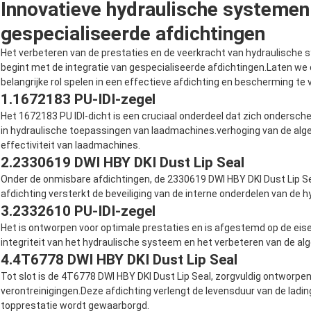
Innovatieve hydraulische systeme
gespecialiseerde afdichtingen
Het verbeteren van de prestaties en de veerkracht van hydraulische s
begint met de integratie van gespecialiseerde afdichtingen.Laten w
belangrijke rol spelen in een effectieve afdichting en bescherming te
1.
1672183 PU-IDI-zegel
Het 1672183 PU IDI-dicht is een cruciaal onderdeel dat zich ondersche
in hydraulische toepassingen van laadmachines.verhoging van de al
effectiviteit van laadmachines.
2.
2330619 DWI HBY DKI Dust Lip Seal
Onder de onmisbare afdichtingen, de 2330619 DWI HBY DKI Dust Lip Se
afdichting versterkt de beveiliging van de interne onderdelen van de
3.
2332610 PU-IDI-zegel
Het is ontworpen voor optimale prestaties en is afgestemd op de ei
integriteit van het hydraulische systeem en het verbeteren van de alg
4.
4T6778 DWI HBY DKI Dust Lip Seal
Tot slot is de 4T6778 DWI HBY DKI Dust Lip Seal, zorgvuldig ontworp
verontreinigingen.Deze afdichting verlengt de levensduur van de ladi
topprestatie wordt gewaarborgd.