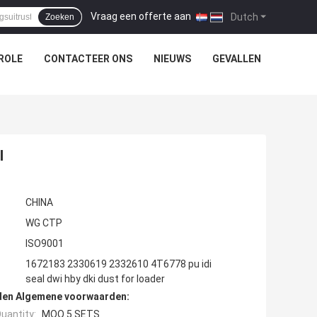
Vraag een offerte aan
|
Dutch
Zoeken
ROLE
CONTACTEER ONS
NIEUWS
GEVALLEN
l
CHINA
WG CTP
ISO9001
1672183 2330619 2332610 4T6778 pu idi
seal dwi hby dki dust for loader
den Algemene voorwaarden:
uantity:
MOQ 5 SETS