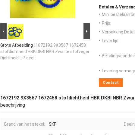
Betalen & Verzen
Min. bestelaantal
Prijs:
Verpakking Detail
Levertijd:
Grote Afbeelding :
1672192 9X3567 1672458
stofdichtheid HBK DKBI NBR Zwarte stofveger
Betalingsconditi
Dichtheid LIP geel
Levering vermog
Contact
1672192 9X3567 1672458 stofdichtheid HBK DKBI NBR Zwart
beschrijving
Brand van het stekel:
SKF
Deel