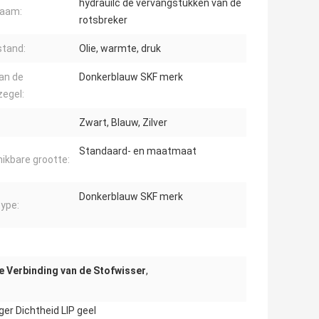
hydrauilc de vervangstukken van de
naam:
rotsbreker
tand:
Olie, warmte, druk
an de
Donkerblauw SKF merk
egel:
Zwart, Blauw, Zilver
Standaard- en maatmaat
ikbare grootte:
Donkerblauw SKF merk
ype:
 Verbinding van de Stofwisser
,
r Dichtheid LIP geel