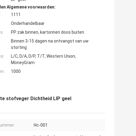
den Algemene voorwaarden:
:
1111
Onderhandelbaar
s:
PP zak binnen, kartonnen doos buiten.
Binnen 3-15 dagen na ontvangst van uw
storting
es:
L/C, D/A, D/P, T/T, Western Union,
MoneyGram
en:
1000
e stofveger Dichtheid LIP geel
nummer:
Hc-001