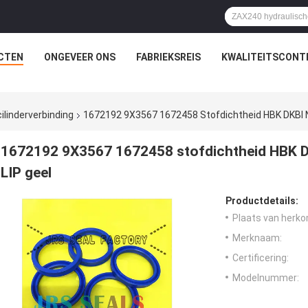
CTEN
ONGEVEER ONS
FABRIEKSREIS
KWALITEITSCONT
ilinderverbinding
1672192 9X3567 1672458 Stofdichtheid HBK DKBI N
1672192 9X3567 1672458 stofdichtheid HBK D
LIP geel
Productdetails:
Plaats van herko
Merknaam:
Certificering:
Modelnummer: