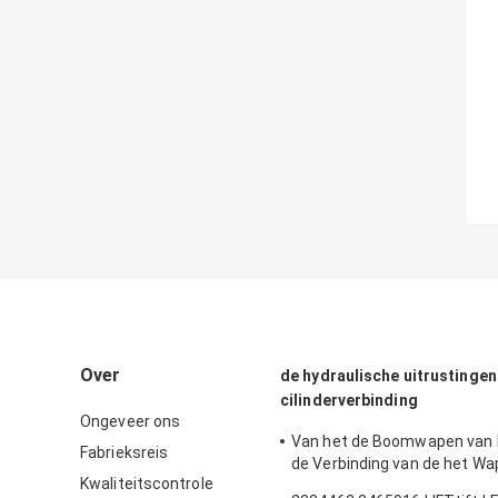
Over
de hydraulische uitrustingen
cilinderverbinding
Ongeveer ons
Van het de Boomwapen van
Fabrieksreis
de Verbinding van de het 
Kwaliteitscontrole
van de 180 van de de Emmer