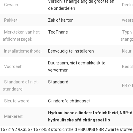
Verschilt naargelang de grootte en
Gewicht:
Deel
de onderdelen
Pakket:
Zak of karton
weers
Merkteken van het
TecThane
Typ v
afdichterzegel:
stangz
Installatiemethode:
Eenvoudig te installeren
Kleur:
Duurzaam, niet gemakkelijk te
Voordeel:
Besch
vervormen
Standaard of niet-
Standaard
HBY-t
standaard:
Sleutelwoord:
Cilinderafdichtingsset
Hydraulische cilinderstofdichtheid
,
NBR-de
Markeren:
hydraulische afdichtingsset lip
1672192 9X3567 1672458 stofdichtheid HBK DKBI NBR Zwarte stofvege