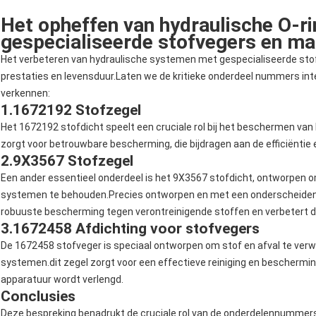
Het opheffen van hydraulische O-ri
gespecialiseerde stofvegers en ma
Het verbeteren van hydraulische systemen met gespecialiseerde stof
prestaties en levensduur.Laten we de kritieke onderdeel nummers int
verkennen:
1.
1672192 Stofzegel
Het 1672192 stofdicht speelt een cruciale rol bij het beschermen van
zorgt voor betrouwbare bescherming, die bijdragen aan de efficiënt
2.
9X3567 Stofzegel
Een ander essentieel onderdeel is het 9X3567 stofdicht, ontworpen o
systemen te behouden.Precies ontworpen en met een onderscheidend
robuuste bescherming tegen verontreinigende stoffen en verbetert de
3.
1672458 Afdichting voor stofvegers
De 1672458 stofveger is speciaal ontworpen om stof en afval te verwi
systemen.dit zegel zorgt voor een effectieve reiniging en beschermi
apparatuur wordt verlengd.
Conclusies
Deze bespreking benadrukt de cruciale rol van de onderdelennummer