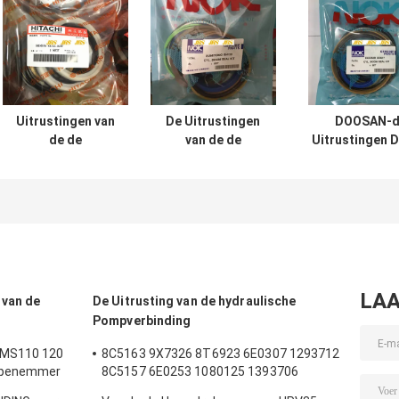
Uitrustingen van
De Uitrustingen
DOOSAN-d
de de
van de de
Uitrustingen 
Cilinderverbinding
Cilinderverbouwing
200 210 300 
van UH025 UH083
van SH120 SH200
Graafwerktuighy
de Hydraulische
voor
cylinder se
VOOR Hitachi-de
Graafwerktuig
Emmer van de
Boom Arm Bucket
Wapenboom
LAA
 van de
De Uitrusting van de hydraulische
Pompverbinding
 MS110 120
8C5163 9X7326 8T6923 6E0307 1293712
Wapenemmer
8C5157 6E0253 1080125 1393706
verbinding
8T1797 8C5160 1086211 1293709