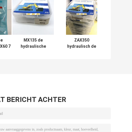
e
MX135 de
ZAX350
DX60 7
hydraulische
hydraulisch de
van
Reeks van de
Uitrustingen
draulic
Uitrustingen
Rubberptfe NBR
al
Mechanische
Pu Materiaal van
Soosan van de
de
Cilinderreparatie
Cilinderverbinding
T BERICHT ACHTER