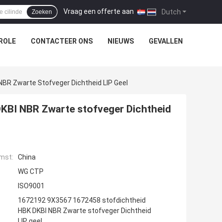
Vraag een offerte aan
|
Dutch
Zoeken
ROLE
CONTACTEER ONS
NIEUWS
GEVALLEN
BR Zwarte Stofveger Dichtheid LIP Geel
KBI NBR Zwarte stofveger Dichtheid
mst:
China
WG CTP
ISO9001
1672192 9X3567 1672458 stofdichtheid
HBK DKBI NBR Zwarte stofveger Dichtheid
LIP geel