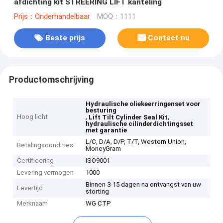
afdichting kit STREERING LIFT kanteling
Prijs：Onderhandelbaar
MOQ：1111
Beste prijs
Contact nu
Productomschrijving
Hydraulische oliekeerringenset voor
besturing
Hoog licht
,
,
Lift Tilt Cylinder Seal Kit
hydraulische cilinderdichtingsset
met garantie
L/C, D/A, D/P, T/T, Western Union,
Betalingscondities
MoneyGram
Certificering
ISO9001
Levering vermogen
1000
Binnen 3-15 dagen na ontvangst van uw
Levertijd
storting
Merknaam
WG CTP