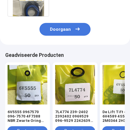
afdichting kit STREERING LIFT
kanteling
Doorgaan
Geadviseerde Producten
6V5555 0967570
7L4774 239-2402
De Lift Tift di
096-7570 4F7388
2392402 0969529
6V4589 4S592
NBR Zwarte Oring
096-9529 2242639
2M0344 2H393
hydraulische
224-2639 NBR
Hydraulische
cilinderladerafdichtingsset
Zwarte Oring
Oringverbindi