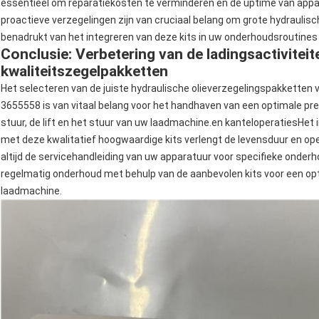
essentieel om reparatiekosten te verminderen en de uptime van appa
proactieve verzegelingen zijn van cruciaal belang om grote hydraulis
benadrukt van het integreren van deze kits in uw onderhoudsroutines 
Conclusie: Verbetering van de ladingsactivitei
kwaliteitszegelpakketten
Het selecteren van de juiste hydraulische olieverzegelingspakketten 
3655558 is van vitaal belang voor het handhaven van een optimale pres
stuur, de lift en het stuur van uw laadmachine.en kanteloperatiesH
met deze kwalitatief hoogwaardige kits verlengt de levensduur en oper
altijd de servicehandleiding van uw apparatuur voor specifieke onderh
regelmatig onderhoud met behulp van de aanbevolen kits voor een opt
laadmachine.