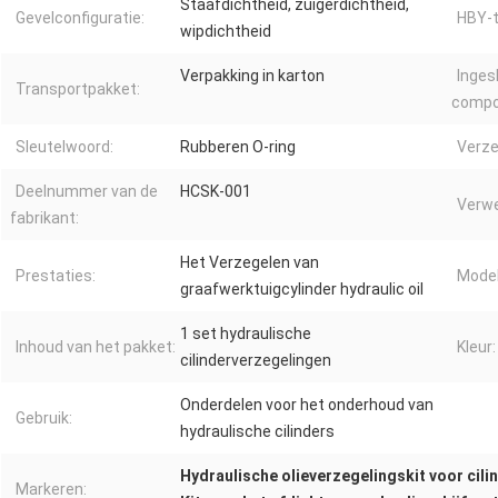
Staafdichtheid, zuigerdichtheid,
Gevelconfiguratie:
HBY-t
wipdichtheid
Verpakking in karton
Inges
Transportpakket:
compo
Sleutelwoord:
Rubberen O-ring
Verz
Deelnummer van de
HCSK-001
Verwe
fabrikant:
Het Verzegelen van
Prestaties:
Model
graafwerktuigcylinder hydraulic oil
1 set hydraulische
Inhoud van het pakket:
Kleur:
cilinderverzegelingen
Onderdelen voor het onderhoud van
Gebruik:
hydraulische cilinders
Hydraulische olieverzegelingskit voor cili
Markeren: