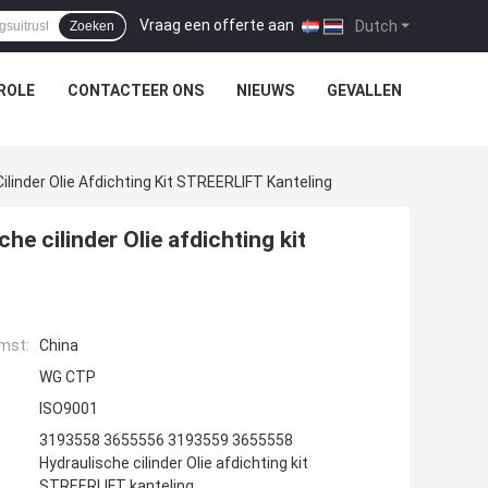
Vraag een offerte aan
|
Dutch
Zoeken
ROLE
CONTACTEER ONS
NIEUWS
GEVALLEN
inder Olie Afdichting Kit STREERLIFT Kanteling
 cilinder Olie afdichting kit
mst:
China
WG CTP
ISO9001
3193558 3655556 3193559 3655558
Hydraulische cilinder Olie afdichting kit
STREERLIFT kanteling