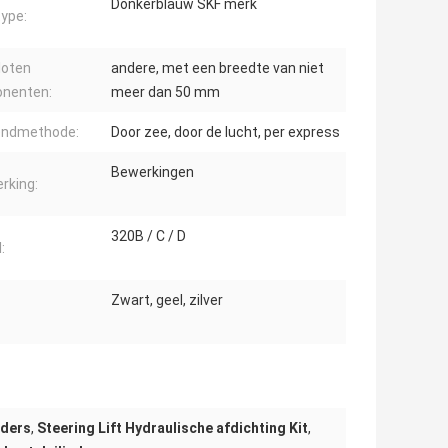
Donkerblauw SKF merk
ype:
loten
andere, met een breedte van niet
nenten:
meer dan 50 mm
endmethode:
Door zee, door de lucht, per express
Bewerkingen
rking:
320B / C / D
:
Zwart, geel, zilver
nders
,
Steering Lift Hydraulische afdichting Kit
,