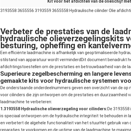
Kit voor het afdichten van de olieschijf met
3193558 3655556 3193559 3655558 Hydraulische cilinder Olie afdicht
Verbeter de prestaties van de laad
hydraulische olieverzegelingskits 
besturing, opheffing en kantelver
Een efficiënte laadmachine is afhankelijk van geoptimaliseerde hydrau
stilstand van apparatuur wordt verminderdDit document benadrukt he
afdichtingstoestellen om de prestaties en betrouwbaarheid van de l
Superieure zegelbescherming en langere leve
gemaakte kits voor hydraulische systemen vo
De onderstaande onderdeelnummers geven een overzicht van de op m
voor cilinders die zijn ontworpen om de prestaties en duurzaamheid v
laadmachine te verbeteren:
1.3193558 Hydraulische olieverzegeling voor cilinders:
De 3193558 i
is speciaal ontworpen om de hydraulische integriteit te behouden in 
en verbetert de algehele functionaliteit van het stuurHet gebruik van
reparaties te voorkomen en de uptime van de laadmachine te maxima