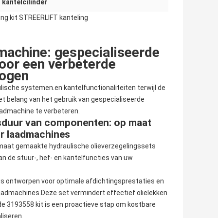
 kantelcilinder
ing kit STREERLIFT kanteling
machine: gespecialiseerde
voor een verbeterde
mogen
lische systemen.en kantelfunctionaliteiten terwijl de
t belang van het gebruik van gespecialiseerde
aadmachine te verbeteren.
nsduur van componenten: op maat
or laadmachines
aat gemaakte hydraulische olieverzegelingssets
an de stuur-, hef- en kantelfuncties van uw
s ontworpen voor optimale afdichtingsprestaties en
laadmachines.Deze set vermindert effectief olielekken
 de 3193558 kit is een proactieve stap om kostbare
liseren.