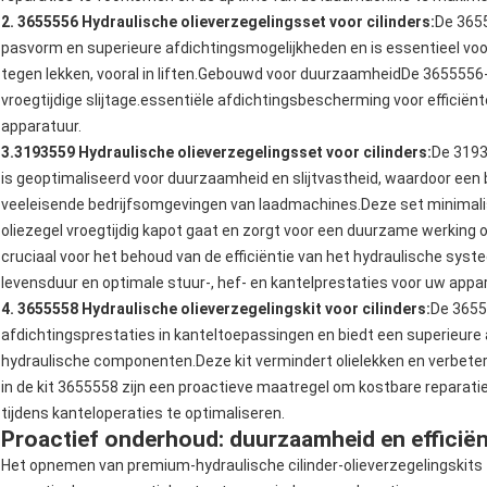
2. 3655556 Hydraulische olieverzegelingsset voor cilinders:
De 3655
pasvorm en superieure afdichtingsmogelijkheden en is essentieel v
tegen lekken, vooral in liften.Gebouwd voor duurzaamheidDe 3655556-k
vroegtijdige slijtage.essentiële afdichtingsbescherming voor efficië
apparatuur.
3.3193559 Hydraulische olieverzegelingsset voor cilinders:
De 3193
is geoptimaliseerd voor duurzaamheid en slijtvastheid, waardoor een
veeleisende bedrijfsomgevingen van laadmachines.Deze set minimal
oliezegel vroegtijdig kapot gaat en zorgt voor een duurzame werking
cruciaal voor het behoud van de efficiëntie van het hydraulische sy
levensduur en optimale stuur-, hef- en kantelprestaties voor uw appa
4. 3655558 Hydraulische olieverzegelingskit voor cilinders:
De 36555
afdichtingsprestaties in kanteltoepassingen en biedt een superieur
hydraulische componenten.Deze kit vermindert olielekken en verbeter
in de kit 3655558 zijn een proactieve maatregel om kostbare reparat
tijdens kanteloperaties te optimaliseren.
Proactief onderhoud: duurzaamheid en efficiën
Het opnemen van premium-hydraulische cilinder-olieverzegelingskits