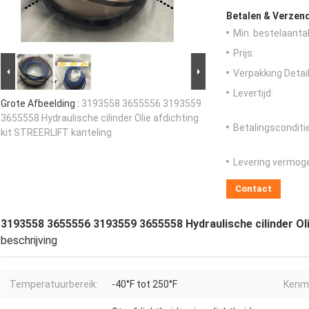
Betalen & Verzen
Min. bestelaantal
Prijs:
Verpakking Detail
Levertijd:
Grote Afbeelding :
3193558 3655556 3193559
3655558 Hydraulische cilinder Olie afdichting
Betalingsconditi
kit STREERLIFT kanteling
Levering vermog
Contact
3193558 3655556 3193559 3655558 Hydraulische cilinder Oli
beschrijving
Temperatuurbereik:
-40°F tot 250°F
Kenm