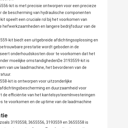
556-kit is met precisie ontworpen voor een precieze
oor de bescherming van hydraulische componenten
it speelt een cruciale rol bij het voorkomen van
nte hefwerkzaamheden en langere bedrijfsduur van de
559-kit biedt een uitgebreide afdichtingsoplossing en
 betrouwbare prestatie wordt geboden in de
iseert onderhoudskosten door te voorkomen dat het
 onder moeilijke omstandighedenDe 3193559-kit is
steem van uw laadmachine, het bevorderen van de
ratuur.
58-kit is ontworpen voor uitzonderlijke
e afdichtingsbescherming en duurzaamheid voor
t de efficiëntie van het kantelsysteemInvesteringen
ies te voorkomen en de uptime van de laadmachine
tie
 zoals 3193558, 3655556, 3193559 en 3655558 is