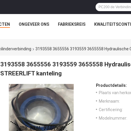
CTEN
ONGEVEER ONS
FABRIEKSREIS
KWALITEITSCONT
ilinderverbinding
3193558 3655556 3193559 3655558 Hydraulische Cil
3193558 3655556 3193559 3655558 Hydraulische
STREERLIFT kanteling
Productdetails:
Plaats van herko
Merknaam:
Certificering:
Modelnummer: