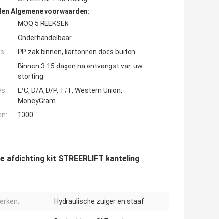
den Algemene voorwaarden:
:
MOQ 5 REEKSEN
Onderhandelbaar
s:
PP zak binnen, kartonnen doos buiten.
Binnen 3-15 dagen na ontvangst van uw
storting
es:
L/C, D/A, D/P, T/T, Western Union,
MoneyGram
en:
1000
e afdichting kit STREERLIFT kanteling
erken:
Hydraulische zuiger en staaf