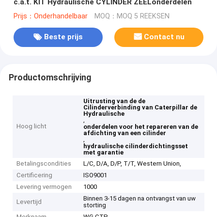
c.a.t. KIT Hydraulische CYLINDER ZEELonderdelen
Prijs：Onderhandelbaar
MOQ：MOQ 5 REEKSEN
Beste prijs
Contact nu
Productomschrijving
Uitrusting van de de
Cilinderverbinding van Caterpillar de
Hydraulische
,
Hoog licht
onderdelen voor het repareren van de
afdichting van een cilinder
,
hydraulische cilinderdichtingsset
met garantie
Betalingscondities
L/C, D/A, D/P, T/T, Western Union,
Certificering
ISO9001
Levering vermogen
1000
Binnen 3-15 dagen na ontvangst van uw
Levertijd
storting
Merknaam
WG CTP