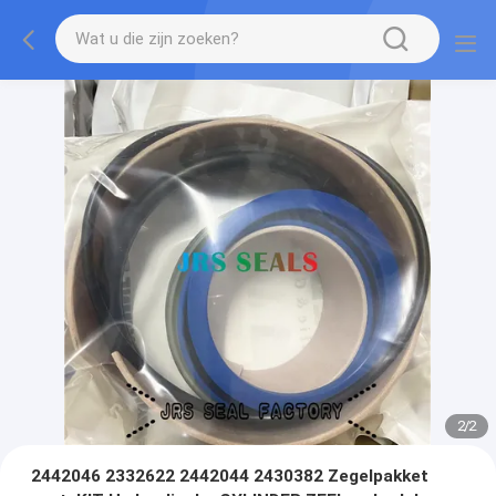
2
/
2
2442046 2332622 2442044 2430382 Zegelpakket