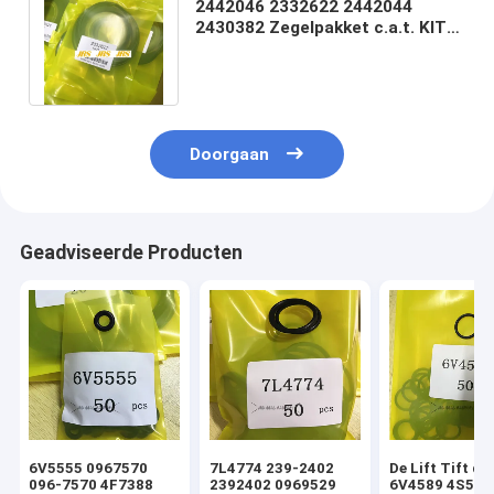
2442046 2332622 2442044
2430382 Zegelpakket c.a.t. KIT
Hydraulische CYLINDER
ZEELonderdelen
Doorgaan
Geadviseerde Producten
6V5555 0967570
7L4774 239-2402
De Lift Tift di
096-7570 4F7388
2392402 0969529
6V4589 4S592