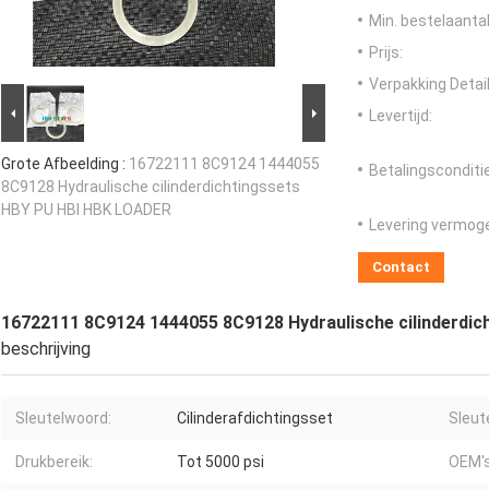
Min. bestelaantal
Prijs:
Verpakking Detail
Levertijd:
Grote Afbeelding :
16722111 8C9124 1444055
Betalingsconditi
8C9128 Hydraulische cilinderdichtingssets
HBY PU HBI HBK LOADER
Levering vermog
Contact
16722111 8C9124 1444055 8C9128 Hydraulische cilinderdi
beschrijving
Sleutelwoord:
Cilinderafdichtingsset
Sleut
Drukbereik:
Tot 5000 psi
OEM's