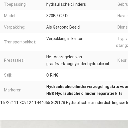
Toepassing:
hydraulische cilinders
Gebru
Model:
320B / C / D
Haven
Verpakking:
Als Getoond Beeld
Diens
Verpakking in karton
Typ v
Transportpakket:
stangz
Het Verzegelen van
Prestaties:
Kleur:
graafwerktuigcylinder hydraulic oil
Stijl:
O RING
Hydraulische cilinderverzegelingskits voo
Markeren:
HBK Hydraulische cilinder reparatie kits
16722111 8C9124 1444055 8C9128 Hydraulische cilinderdichtingsse