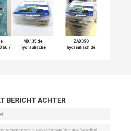
e
MX135 de
ZAX350
DX60 7
hydraulische
hydraulisch de
van
Reeks van de
Uitrustingen
draulic
Uitrustingen
Rubberptfe NBR
al
Mechanische
Pu Materiaal van
Soosan van de
de
Cilinderreparatie
Cilinderverbinding
T BERICHT ACHTER