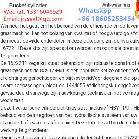
Wanneer het gaat om het behoud van de efficiëntie en de leve
graafmachine, kan het belang van kwalitatief hoogwaardige afd
de meest gewilde onderdelen in deze categorie zijn de hydraul
1672211Deze kits zijn speciaal ontworpen om optimale prestati
te garanderen.
De 1672211 zegelkit staat bekend om zijn robuuste constructie 
graafmachines.de 8C9124-kit is een populaire keuze onder profe
afdichtingseigenschappen en slijtvastheidVoor degenen die op 
zware toepassingen, biedt de 1444055 afdichtingskit ongeëven
gewaardeerd vanwege zijn nauwkeurige techniek en het vermo
weerstaan.
Deze hydraulische cilinderdichtings sets, inclusief HBY-, PU-, H
behoud van de integriteit van het hydraulische systeem van uw
standaard of zware graafmachinesDeze kits bevatten de nodige 
werking te garanderen.
Samenvattend zijn de hydraulische cilinderdichtingssets 1672