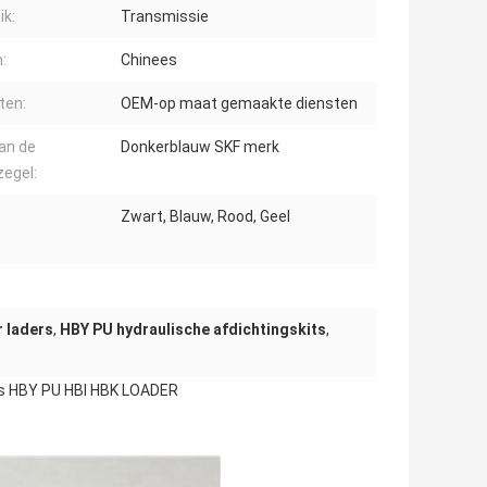
ik:
Transmissie
:
Chinees
ten:
OEM-op maat gemaakte diensten
an de
Donkerblauw SKF merk
egel:
Zwart, Blauw, Rood, Geel
r laders
,
HBY PU hydraulische afdichtingskits
,
ts HBY PU HBI HBK LOADER