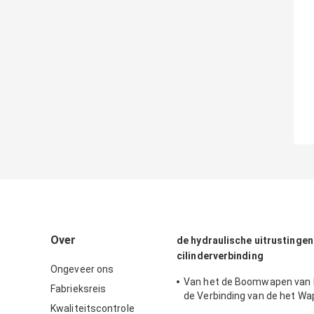
Over
de hydraulische uitrustingen
cilinderverbinding
Ongeveer ons
Van het de Boomwapen van
Fabrieksreis
de Verbinding van de het 
Kwaliteitscontrole
van de 180 van de de Emmer