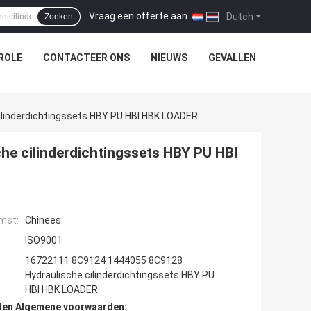
Vraag een offerte aan
|
Dutch
Zoeken
ROLE
CONTACTEER ONS
NIEUWS
GEVALLEN
linderdichtingssets HBY PU HBI HBK LOADER
 cilinderdichtingssets HBY PU HBI
mst:
Chinees
ISO9001
16722111 8C9124 1444055 8C9128
Hydraulische cilinderdichtingssets HBY PU
HBI HBK LOADER
den Algemene voorwaarden: