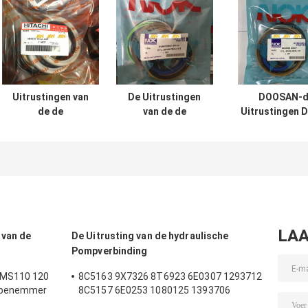
Uitrustingen van
De Uitrustingen
DOOSAN-d
de de
van de de
Uitrustingen 
Cilinderverbinding
Cilinderverbouwing
200 210 300 
van UH025 UH083
van SH120 SH200
Graafwerktuighy
de Hydraulische
voor
cylinder se
VOOR Hitachi-de
Graafwerktuig
Emmer van de
Boom Arm Bucket
Wapenboom
LAA
 van de
De Uitrusting van de hydraulische
Pompverbinding
 MS110 120
8C5163 9X7326 8T6923 6E0307 1293712
Wapenemmer
8C5157 6E0253 1080125 1393706
verbinding
8T1797 8C5160 1086211 1293709