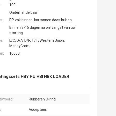
:
100
Onderhandelbaar
s:
PP zak binnen, kartonnen doos buiten.
Binnen 3-15 dagen na ontvangst van uw
storting
es:
L/C, D/A, D/P, T/T, Western Union,
MoneyGram
en:
10000
chtingssets HBY PU HBI HBK LOADER
elwoord:
Rubberen O-ring
:
Accepteer.