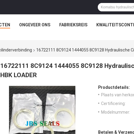
CTEN
ONGEVEER ONS
FABRIEKSREIS
KWALITEITSCONT
ilinderverbinding
16722111 8C9124 1444055 8C9128 Hydraulische Ci
16722111 8C9124 1444055 8C9128 Hydraulische
HBK LOADER
Productdetails:
Plaats van herko
Certificering:
Modelnummer:
Betalen & Verzen