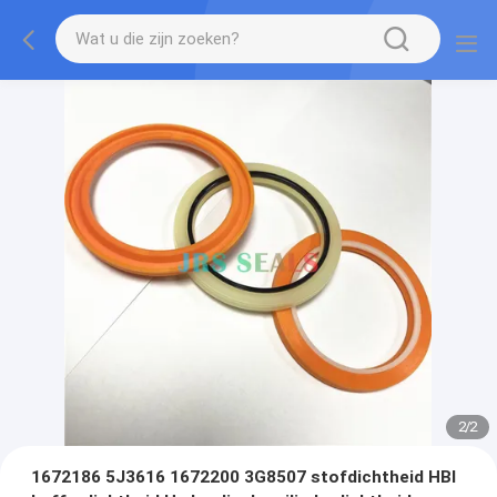
2
/
2
1672186 5J3616 1672200 3G8507 stofdichtheid HBI