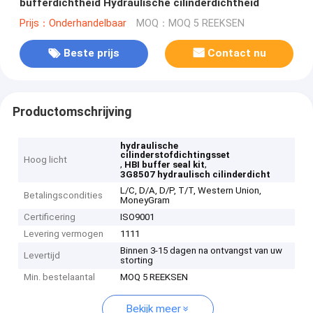
bufferdichtheid Hydraulische cilinderdichtheid
Prijs：Onderhandelbaar
MOQ：MOQ 5 REEKSEN
Beste prijs
Contact nu
Productomschrijving
hydraulische
cilinderstofdichtingsset
Hoog licht
,
,
HBI buffer seal kit
3G8507 hydraulisch cilinderdicht
L/C, D/A, D/P, T/T, Western Union,
Betalingscondities
MoneyGram
Certificering
ISO9001
Levering vermogen
1111
Binnen 3-15 dagen na ontvangst van uw
Levertijd
storting
Min. bestelaantal
MOQ 5 REEKSEN
Bekijk meer