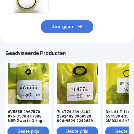
cilinderdichtheid
Doorgaan
Geadviseerde Producten
6V5555 0967570
7L4774 239-2402
De Lift Tift di
096-7570 4F7388
2392402 0969529
6V4589 4S592
NBR Zwarte Oring
096-9529 2242639
2M0344 2H393
hydraulische
224-2639 NBR
Hydraulische
cilinderladerafdichtingsset
Zwarte Oring
Oringverbindi
Beste prijs
Beste prijs
Beste pri