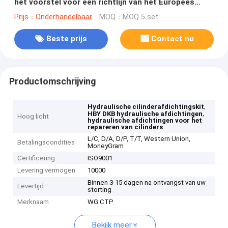
het voorstel voor een richtlijn van het Europees
Parlement en de Raad betreffende de bescherming
Prijs：Onderhandelbaar
MOQ：MOQ 5 set
van de gezondheid en het milieu.
Beste prijs
Contact nu
Productomschrijving
,
Hydraulische cilinderafdichtingskit
,
HBY DKB hydraulische afdichtingen
Hoog licht
hydraulische afdichtingen voor het
repareren van cilinders
L/C, D/A, D/P, T/T, Western Union,
Betalingscondities
MoneyGram
Certificering
ISO9001
Levering vermogen
10000
Binnen 3-15 dagen na ontvangst van uw
Levertijd
storting
Merknaam
WG CTP
Bekijk meer