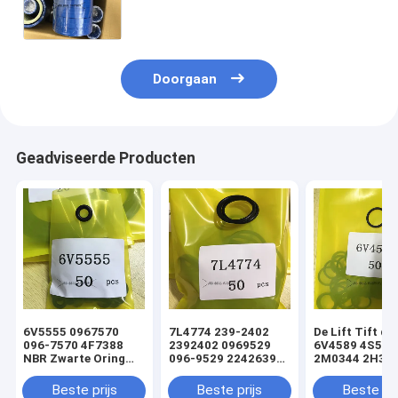
Europees Parlement en de Raad
betreffende de bescherming van de
gezondheid en het milieu.
Doorgaan
Geadviseerde Producten
6V5555 0967570
7L4774 239-2402
De Lift Tift di
096-7570 4F7388
2392402 0969529
6V4589 4S592
NBR Zwarte Oring
096-9529 2242639
2M0344 2H393
hydraulische
224-2639 NBR
Hydraulische
cilinderladerafdichtingsset
Zwarte Oring
Oringverbindi
Beste prijs
Beste prijs
Beste pri