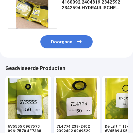
4160092 2404819 2342592
2342594 HYDRAULISCHE
CYLINDER SELKET
Doorgaan
Geadviseerde Producten
6V5555 0967570
7L4774 239-2402
De Lift Tift di
096-7570 4F7388
2392402 0969529
6V4589 4S592