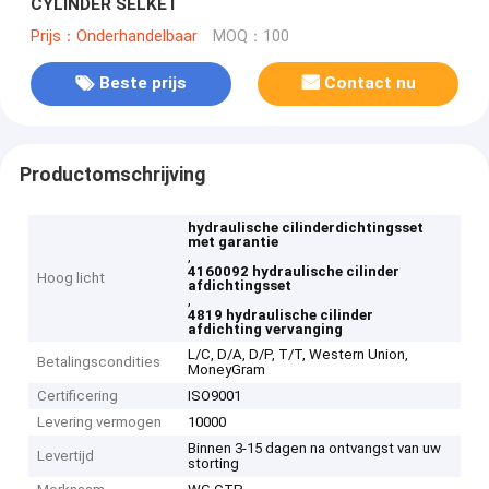
CYLINDER SELKET
Prijs：Onderhandelbaar
MOQ：100
Beste prijs
Contact nu
Productomschrijving
hydraulische cilinderdichtingsset
met garantie
,
4160092 hydraulische cilinder
Hoog licht
afdichtingsset
,
4819 hydraulische cilinder
afdichting vervanging
L/C, D/A, D/P, T/T, Western Union,
Betalingscondities
MoneyGram
Certificering
ISO9001
Levering vermogen
10000
Binnen 3-15 dagen na ontvangst van uw
Levertijd
storting