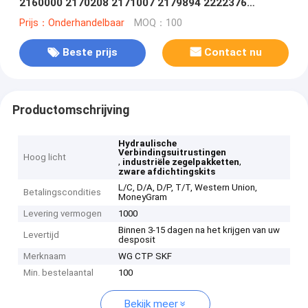
2160000 2170208 2171007 2179894 2222376
2235944 2235945 2254625 2254646 2275347
Prijs：Onderhandelbaar
MOQ：100
Beste prijs
Contact nu
Productomschrijving
Hydraulische
Verbindingsuitrustingen
Hoog licht
,
,
industriële zegelpakketten
zware afdichtingskits
L/C, D/A, D/P, T/T, Western Union,
Betalingscondities
MoneyGram
Levering vermogen
1000
Binnen 3-15 dagen na het krijgen van uw
Levertijd
desposit
Merknaam
WG CTP SKF
Min. bestelaantal
100
Bekijk meer