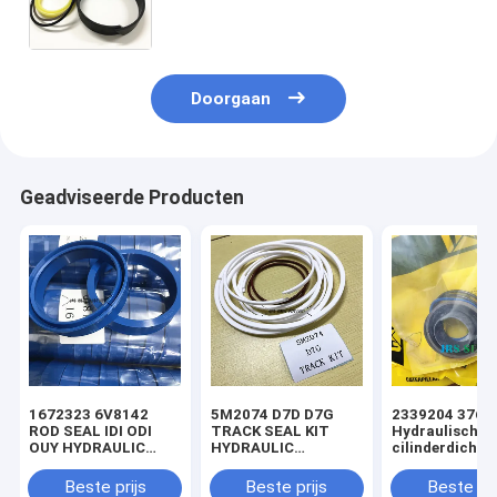
2254625 2254646 2275347
Doorgaan
Geadviseerde Producten
1672323 6V8142
5M2074 D7D D7G
2339204 3769
ROD SEAL IDI ODI
TRACK SEAL KIT
Hydraulische
OUY HYDRAULIC
HYDRAULIC
cilinderdichtin
SEAL PU
TRANSMISSION
voor laadmach
SEAL KIT NBR
Beste prijs
Beste prijs
Beste pri