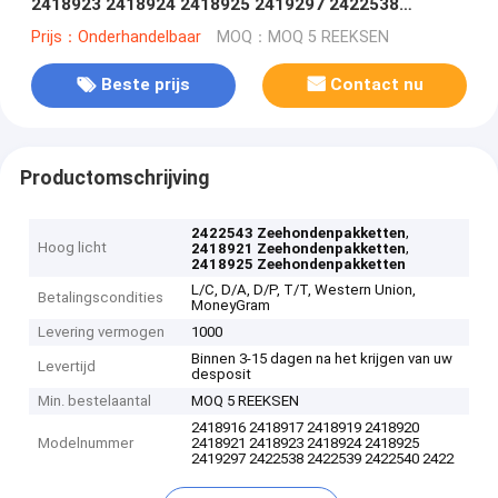
2418923 2418924 2418925 2419297 2422538
2422539 2422540 2422541 2422542 2422543
Prijs：Onderhandelbaar
MOQ：MOQ 5 REEKSEN
Beste prijs
Contact nu
Productomschrijving
,
2422543 Zeehondenpakketten
Hoog licht
,
2418921 Zeehondenpakketten
2418925 Zeehondenpakketten
L/C, D/A, D/P, T/T, Western Union,
Betalingscondities
MoneyGram
Levering vermogen
1000
Binnen 3-15 dagen na het krijgen van uw
Levertijd
desposit
Min. bestelaantal
MOQ 5 REEKSEN
2418916 2418917 2418919 2418920
Modelnummer
2418921 2418923 2418924 2418925
2419297 2422538 2422539 2422540 2422