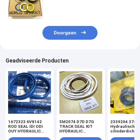
2419297 2422538 2422539 2422540
2422541 2422542 2422543
Doorgaan
Geadviseerde Producten
1672323 6V8142
5M2074 D7D D7G
2339204 3769
ROD SEAL IDI ODI
TRACK SEAL KIT
Hydraulische
OUY HYDRAULIC
HYDRAULIC
cilinderdichtin
SEAL PU
TRANSMISSION
voor laadmach