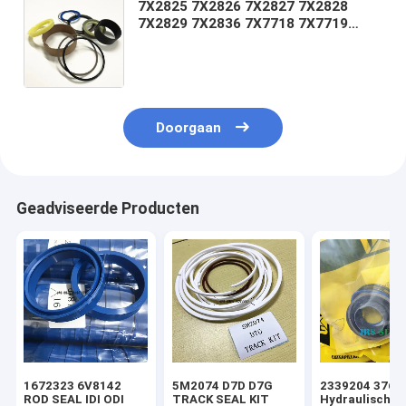
7X2825 7X2826 7X2827 7X2828
7X2829 7X2836 7X7718 7X7719
7X7734 7X7735 7X7937
7X79387Y4698 7Y4970 7Y5145
7Y5147 8C3316 8C
Doorgaan
Geadviseerde Producten
1672323 6V8142
5M2074 D7D D7G
2339204 3769
ROD SEAL IDI ODI
TRACK SEAL KIT
Hydraulische