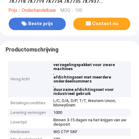
7X7718 7X7719 7X7734 7X7735 7X7937
7X79387Y4698 7Y4970 7Y5145 7Y5147 8C3316 8C
Prijs：Onderhandelbaar
MOQ：100
Beste prijs
Contact nu
Productomschrijving
verzegelingspakket voor zware
machines
,
afdichtingsset met meerdere
Hoog licht
onderdeelnummers
,
duurzame afdichtingsset voor
industrieel gebruik
L/C, D/A, D/P, T/T, Western Union,
Betalingscondities
MoneyGram
Levering vermogen
1000
Binnen 3-15 dagen na het krijgen van uw
Levertijd
desposit
Merknaam
WG CTP SKF