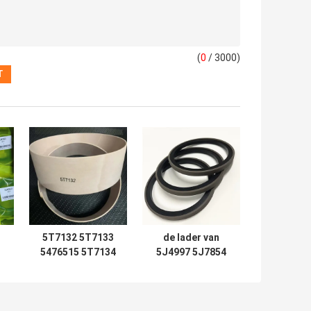
(
0
/ 3000)
5T7132 5T7133
de lader van
5476515 5T7134
5J4997 5J7854
2192435
5J5402 5J7013
Zeehondelsets
6J1972 SPG
5T7137 5T7138
5J4986 5J4987
0
5T7132 5T7133
5J4989 8J6213