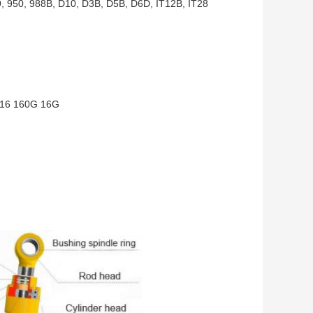
9, 950, 988B, D10, D3B, D5B, D6D, IT12B, IT28
 16 160G 16G