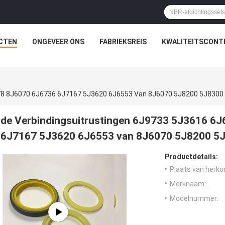
CTEN
ONGEVEER ONS
FABRIEKSREIS
KWALITEITSCONT
178 8J6070 6J6736 6J7167 5J3620 6J6553 Van 8J6070 5J8200 5J8300
de Verbindingsuitrustingen 6J9733 5J3616 6
6J7167 5J3620 6J6553 van 8J6070 5J8200 5
Productdetails:
Plaats van herko
Merknaam:
Modelnummer: