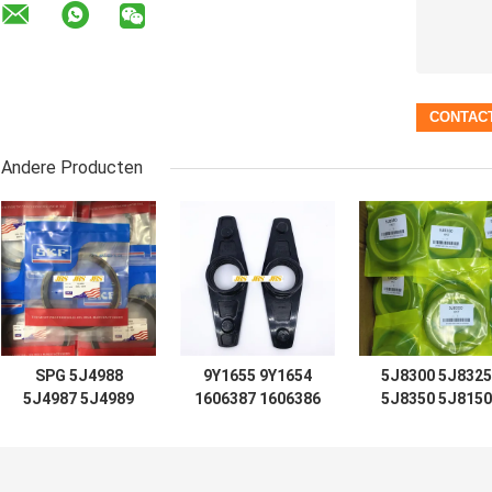
Andere Producten
SPG 5J4988
9Y1655 9Y1654
5J8300 5J8325
5J4987 5J4989
1606387 1606386
5J8350 5J8150
5J4997 5J7854
de LIFTtift
5J8175 5J8200
5J5402 5J7013
LEIDING 966C van
5J0964 5J8225
6J1972 8J6213
D7 D8 D9 D12
5J8275 5J8400
5J4991 5J4986
voor Verbinding
1672190 167230