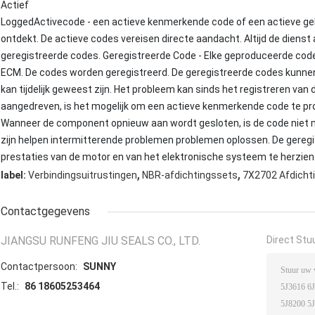
Actief
LoggedActivecode - een actieve kenmerkende code of een actieve geb
ontdekt. De actieve codes vereisen directe aandacht. Altijd de dien
geregistreerde codes. Geregistreerde Code - Elke geproduceerde co
ECM. De codes worden geregistreerd. De geregistreerde codes kunnen n
kan tijdelijk geweest zijn. Het probleem kan sinds het registreren van
aangedreven, is het mogelijk om een actieve kenmerkende code te 
Wanneer de component opnieuw aan wordt gesloten, is de code niet m
zijn helpen intermitterende problemen problemen oplossen. De gereg
prestaties van de motor en van het elektronische systeem te herzien
,
,
label:
Verbindingsuitrustingen
NBR-afdichtingssets
7X2702 Afdichti
Contactgegevens
JIANGSU RUNFENG JIU SEALS CO., LTD.
Direct Stu
Contactpersoon:
SUNNY
Tel.:
86 18605253464