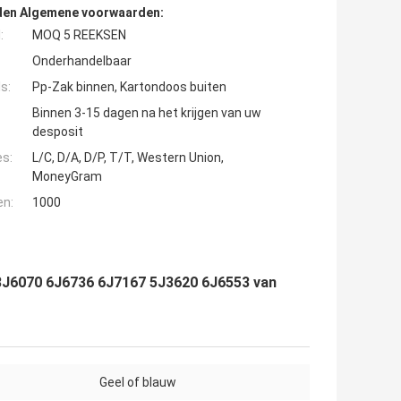
den Algemene voorwaarden:
:
MOQ 5 REEKSEN
Onderhandelbaar
s:
Pp-Zak binnen, Kartondoos buiten
Binnen 3-15 dagen na het krijgen van uw
desposit
es:
L/C, D/A, D/P, T/T, Western Union,
MoneyGram
en:
1000
 8J6070 6J6736 6J7167 5J3620 6J6553 van
Geel of blauw