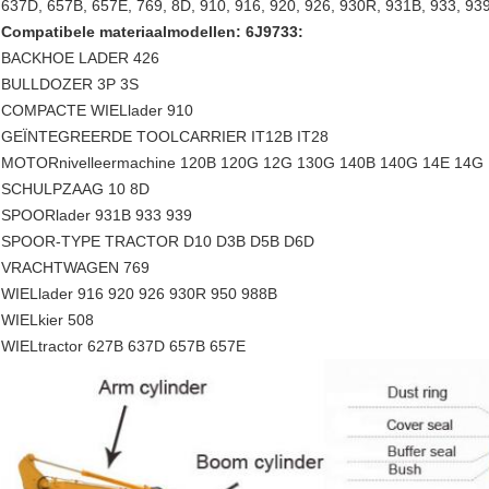
637D, 657B, 657E, 769, 8D, 910, 916, 920, 926, 930R, 931B, 933, 93
Compatibele materiaalmodellen: 6J9733:
BACKHOE LADER 426
BULLDOZER 3P 3S
COMPACTE WIELlader 910
GEÏNTEGREERDE TOOLCARRIER IT12B IT28
MOTORnivelleermachine 120B 120G 12G 130G 140B 140G 14E 14G
SCHULPZAAG 10 8D
SPOORlader 931B 933 939
SPOOR-TYPE TRACTOR D10 D3B D5B D6D
VRACHTWAGEN 769
WIELlader 916 920 926 930R 950 988B
WIELkier 508
WIELtractor 627B 637D 657B 657E