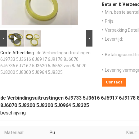
Betalen & Verzen
Min. bestelaantal
Prijs:
Verpakking Detail
Levertijd:
Grote Afbeelding :
de Verbindingsuitrustingen
Betalingsconditi
6J9733 5J3616 6J6917 6J9178 8J6070
6J6736 6J7167 5J3620 6J6553 van 8J6070
Levering vermog
5J8200 5J8300 5J0964 5J8325
Contact
de Verbindingsuitrustingen 6J9733 5J3616 6J6917 6J9178
8J6070 5J8200 5J8300 5J0964 5J8325
beschrijving
Materiaal:
Pu
Kleur: