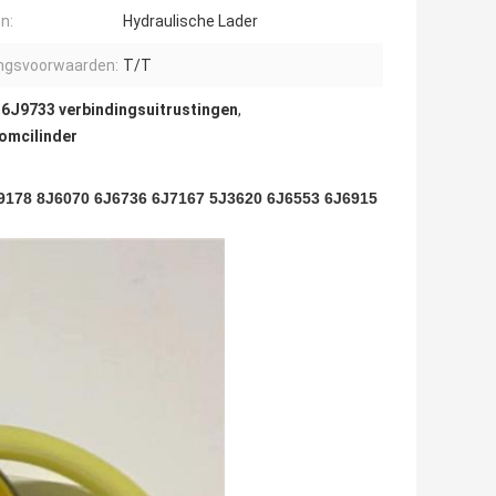
on:
Hydraulische Lader
ingsvoorwaarden:
T/T
,
6J9733 verbindingsuitrustingen
,
omcilinder
J9178 8J6070 6J6736 6J7167 5J3620 6J6553 6J6915