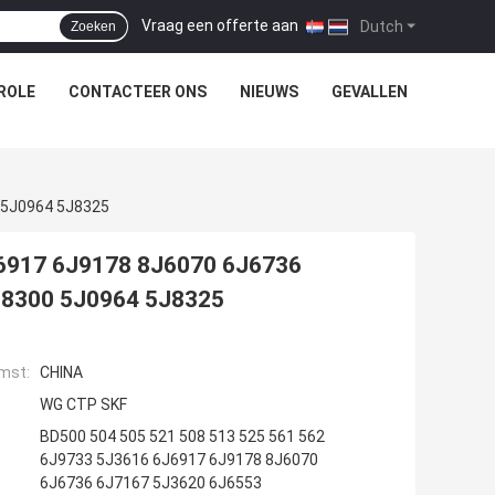
Vraag een offerte aan
|
Dutch
Zoeken
ROLE
CONTACTEER ONS
NIEUWS
GEVALLEN
 5J0964 5J8325
J6917 6J9178 8J6070 6J6736
J8300 5J0964 5J8325
mst:
CHINA
WG CTP SKF
BD500 504 505 521 508 513 525 561 562
6J9733 5J3616 6J6917 6J9178 8J6070
6J6736 6J7167 5J3620 6J6553